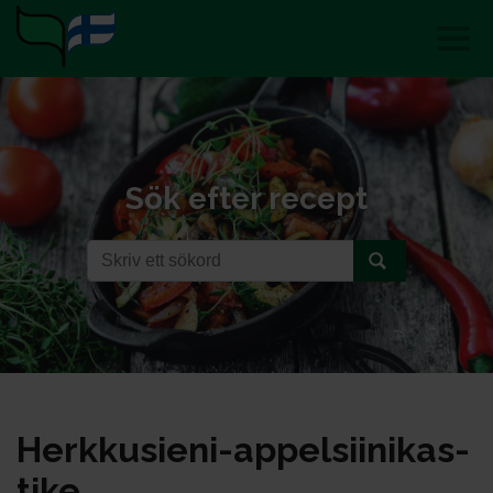
Sök efter recept
Herk­ku­sie­ni-ap­pel­sii­ni­kas­
ti­ke