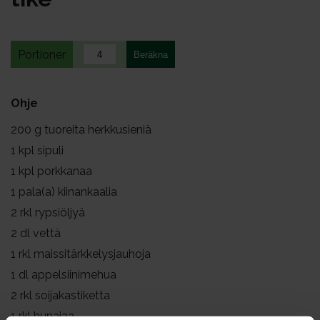
Portioner
Ohje
200
g tuoreita herkkusieniä
1
kpl sipuli
1
kpl porkkanaa
1
pala(a) kiinankaalia
2
rkl rypsiöljyä
2
dl vettä
1
rkl maissitärkkelysjauhoja
1
dl appelsiinimehua
2
rkl soijakastiketta
1
rkl hunajaa