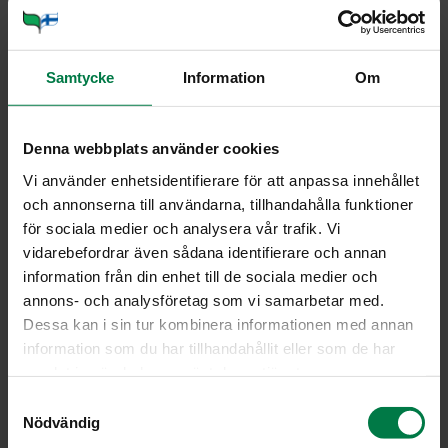
0.5
tl inkivääriä
ripaus mustapippuria
Samtycke
Information
Om
(suolaa)
Viipaloi herkkusienet ja sipuli. Leikkaa porkkanat hyvin
Denna webbplats använder cookies
ohuiksi tikkumaisiksi suikaleiksi tai raasta ne karkealla
Vi använder enhetsidentifierare för att anpassa innehållet
terällä. Leikkaa kiinankaali ohuiksi viipaleiksi. Ruskista
och annonserna till användarna, tillhandahålla funktioner
herkkusieniä ja sipulia kevyesti öljyssä. Lisää joukkoon
för sociala medier och analysera vår trafik. Vi
porkkanasuikaleet sekä viipaloitu kiinankaali ja anna
vidarebefordrar även sådana identifierare och annan
myös niiden pehmetä muutama minuutti koko ajan
information från din enhet till de sociala medier och
sekoittaen.
annons- och analysföretag som vi samarbetar med.
Yhdistä maissitärkkelysjauho ja vesi keskenään ja lisää
Dessa kan i sin tur kombinera informationen med annan
kasvisten joukkoon sekoittaen. Lisää appelsiinimehu,
information som du har tillhandahållit eller som de har
soijakastike ja hunaja.
samlat in när du har använt deras tjänster.
Mausta seos inkiväärillä, mustapippurilla ja tarvittessa
S
suolalla. Anna kiehua miedolla lämmöllä kannen alla
Nödvändig
a
välillä sekoittaen 5 – 10 minuuttia. Tarjoa kastike