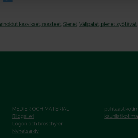
arinoidut kasvikset, raasteet
,
Sienet
,
Välipalat, pienet syötävät
MEDIER OCH MATERIAL
puhtaastikotim
Bildgalleri
kauniistikotima
Logon och broschyrer
Nyhetsarkiv