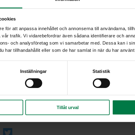
Leikkaa salaattisikuri 1 – 2 cm:n levyisiksi paloik
ikuria
kukinnot pieniksi osiksi. Leikkaa lehtisellerin varr
cookies
Sekoita salaatin ainekset keskenään.
ippu
Leikkaa kastiketta varten sipuli mahdollisimman
e för att anpassa innehållet och annonserna till användarna, tillh
sipulin joukkoon esim. haarukalla sinihomejuusto
vår trafik. Vi vidarebefordrar även sådana identifierare och anna
mausta kastike hienonnetuilla viherpippureilla, 
nnons- och analysföretag som vi samarbetar med. Dessa kan i sin
fariinisokerilla. Tarjoa kastike erikseen.
har tillhandahållit eller som de har samlat in när du har använt 
Ohje: Kotimaiset Kasvikset ry
Inställningar
Statistik
a
Tillåt urval