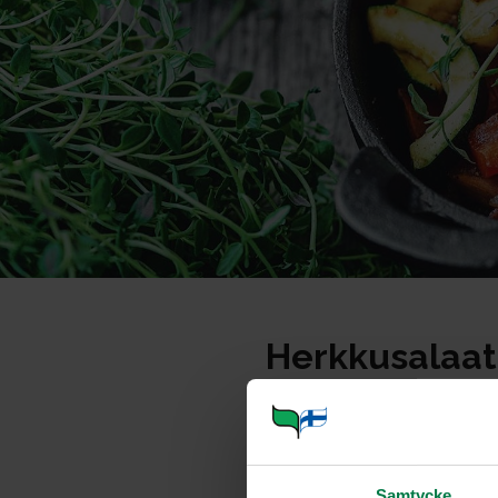
Herkkusalaat
Portioner
Samtycke
Ohje