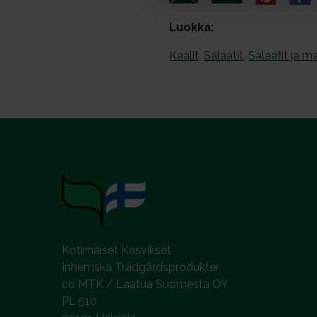
a
l
Luokka:
Kaalit
,
Salaatit
,
Salaatit ja m
Kotimaiset Kasvikset
Inhemska Trädgårdsprodukter
co MTK / Laatua Suomesta OY
PL 510