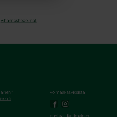
,
Vihanneshedelmät
ainen.fi
voimaakasviksista
inen.fi
puhtaastikotimainen