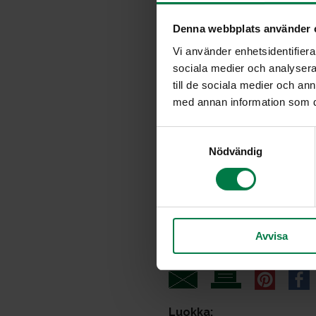
8
tomaattia
Denna webbplats använder 
1
valkosipulinkynttä
Vi använder enhetsidentifierar
1
rkl fariinisokeria
sociala medier och analysera 
till de sociala medier och a
0.5
tl sitruunapippuria
med annan information som du 
2
dl vettä
ripaus suolaa
S
Nödvändig
a
m
t
y
c
Avvisa
k
e
s
v
a
Luokka: