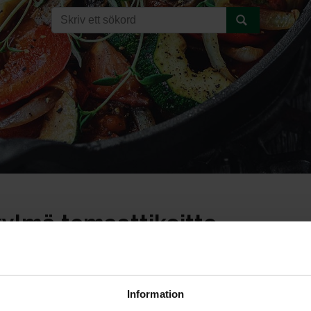
kylmä tomaattikeitto
Information