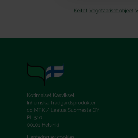
l
Keitot
,
Vegetaariset ohjeet
,
V
Kotimaiset Kasvikset
Inhemska Trädgårdsprodukter
co MTK / Laatua Suomesta OY
PL 510
00101 Helsinki
Hantering av cookies