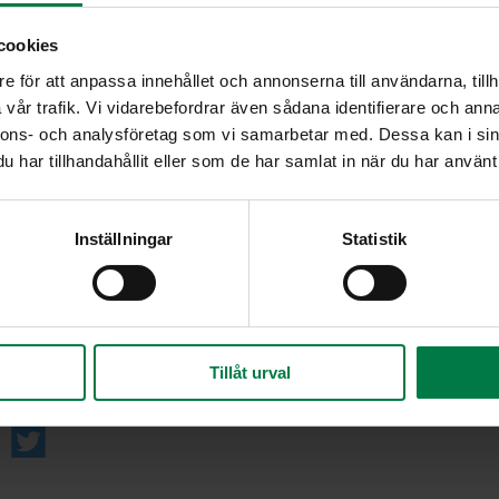
Poista tomaateista kova kanta ja leikkaa pienik
tomaatit sauvasekoittimella tai monitoimikonee
cookies
Mausta sose puserretuilla valkosipulinkynsillä, fa
e för att anpassa innehållet och annonserna till användarna, tillh
sitruunapippurilla. Lisää joukkoon sen verran ve
vår trafik. Vi vidarebefordrar även sådana identifierare och anna
keiton paksuista.
nnons- och analysföretag som vi samarbetar med. Dessa kan i sin
har tillhandahållit eller som de har samlat in när du har använt 
Anna keiton maustua kylmässä 1 – 2 tuntia. Tark
tarvittaessa suolaa ja mausteita.
Voit lisätä ennen tarjoilua keiton joukkoon mu
Inställningar
Statistik
Vinkki:
Jos haluat tarjota keiton kuumana, jätä vesi pois 
minuuttia. Lisää keittämisen loppuvaiheessa vettä,
sakealta.
Tillåt urval
Ohje: Kotimaiset Kasvikset ry