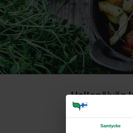
Hellepäivän 
Portioner
Samtycke
Ohje