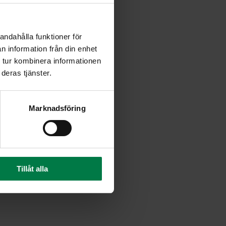
si lohkoiksi. Soseuta
lla.
riinisokerilla ja
andahålla funktioner för
ttä, että soseesta tulee
n information från din enhet
 tur kombinera informationen
deras tjänster.
ista keiton maku ja lisää
utaman jääpalan.
Marknadsföring
ja keitä seosta 5 – 10
 jos keitto tuntuu liian
Tillåt alla