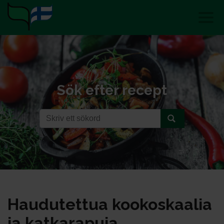
Sök efter recept
Hau­du­tet­tua koo­kos­kaa­lia
ja kat­ka­ra­pu­ja