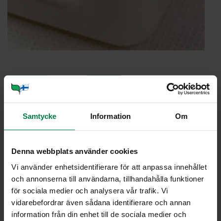
Portioner
Samtycke
Information
Om
Ohje
1
pieni valkokaali
0.5
pienestä purjosta
Denna webbplats använder cookies
1
sipuli
Vi använder enhetsidentifierare för att anpassa innehållet
och annonserna till användarna, tillhandahålla funktioner
1
hienonnettu valkosipulinkynsi
för sociala medier och analysera vår trafik. Vi
2
dl kookoskermaa tai -maitoa
vidarebefordrar även sådana identifierare och annan
2
dl vettä
information från din enhet till de sociala medier och