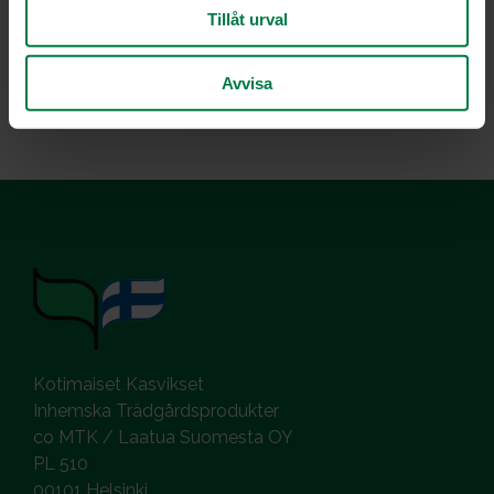
Tillåt urval
Luokka:
Kaalit
,
Kala ja äyriäiset
,
Pata- ja vokkiruoat, risotot
,
Sipulit
Avvisa
Kotimaiset Kasvikset
Inhemska Trädgårdsprodukter
co MTK / Laatua Suomesta OY
PL 510
00101 Helsinki