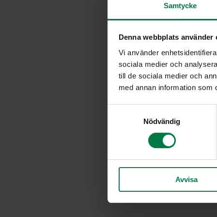
Samtycke
700
g bataattia
50
g rasiamargariinia
Denna webbplats använder 
2
vihreää omenaa
Vi använder enhetsidentifierar
1
dl kaurahiutaleita
sociala medier och analysera 
0.75
dl fariinisokeria
till de sociala medier och a
med annan information som du 
0.5
tl kanelia
0.25
tl muskottipähkinää
S
suolaa
Nödvändig
a
m
t
y
c
Avvisa
k
e
s
v