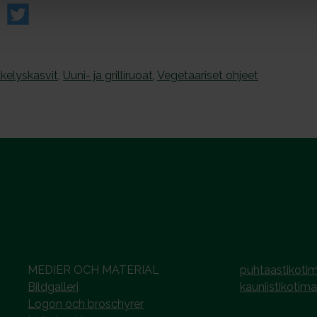
kelyskasvit
,
Uuni- ja grilliruoat
,
Vegetaariset ohjeet
MEDIER OCH MATERIAL
puhtaastikotim
Bildgalleri
kauniistikotima
Logon och broschyrer