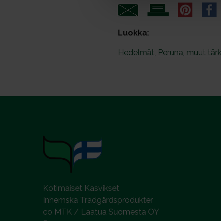
a
l
Luokka:
Hedelmät
,
Peruna, muut tärk
Kotimaiset Kasvikset
Inhemska Trädgårdsprodukter
co MTK / Laatua Suomesta OY