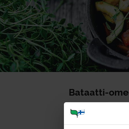
Bataatti-om
Portioner
Ohje