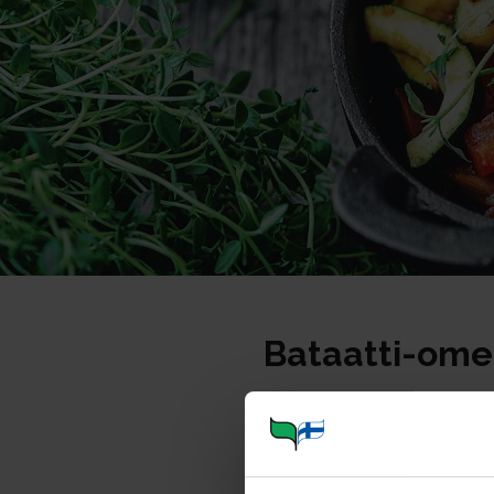
Bataatti-om
Annosmäärä
Ohje