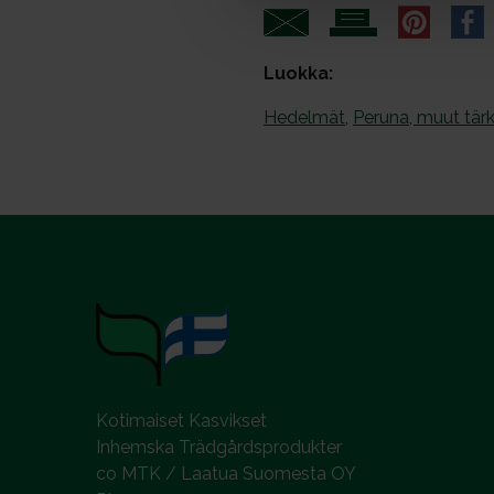
e
n
Luokka:
v
a
Hedelmät
,
Peruna, muut tärk
l
i
n
t
a
Kotimaiset Kasvikset
Inhemska Trädgårdsprodukter
co MTK / Laatua Suomesta OY