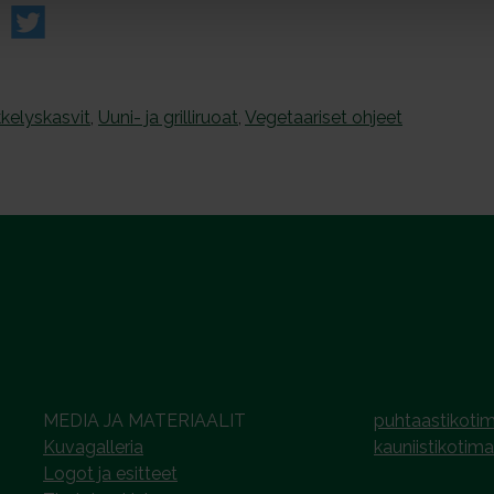
kelyskasvit
,
Uuni- ja grilliruoat
,
Vegetaariset ohjeet
MEDIA JA MATERIAALIT
puhtaastikotim
Kuvagalleria
kauniistikotima
Logot ja esitteet