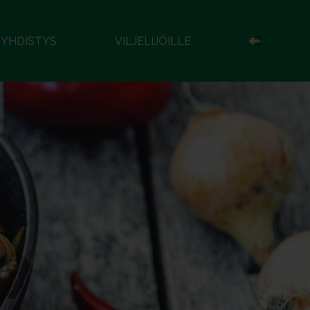
YHDISTYS
VILJELIJÖILLE