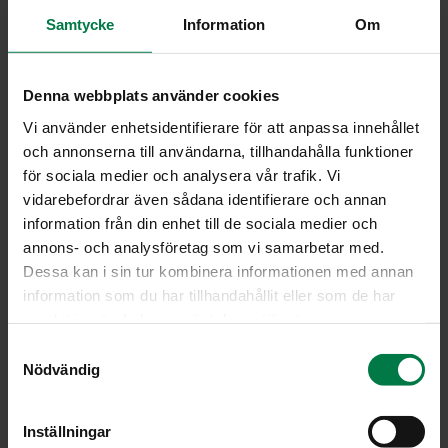
2
rkl sinapinsiemeniä
Samtycke
Information
Om
Huuhtele tomaatit, poista kantaosa ja kuutioi kattilaan.
Denna webbplats använder cookies
Lisää kaikki muut raaka-aineet paitsi sinapinsiemenet.
Vi använder enhetsidentifierare för att anpassa innehållet
Kuumenna seos kiehuvaksi ja keitä hiljalleen ilman
och annonserna till användarna, tillhandahålla funktioner
kantta 30 minuuttia. Ota laakerinlehti pois ja paina
för sociala medier och analysera vår trafik. Vi
kastike tiheän siivilän läpi takaisin kattilaan.
vidarebefordrar även sådana identifierare och annan
Laita laakerinlehti takaisin, lisää sinapinsiemenet ja
information från din enhet till de sociala medier och
jatka keittämistä, kunnes kastike on sopivan sakeaa.
annons- och analysföretag som vi samarbetar med.
Poista laakerinlehti. Käytä kastiketta kanan, grillikyljen,
Dessa kan i sin tur kombinera informationen med annan
kyljysten marinointiin. Kastiketta voit sipaista myös
information som du har tillhandahållit eller som de har
grillimakkaralle ja kasviksille.
samlat in när du har använt deras tjänster.
Huom! Worchester-kastike sisältää anjovista eikä
S
resepti siksi sovi vegaaneille.
Nödvändig
a
Ohje: Kotimaiset Kasvikset ry
m
t
Inställningar
y