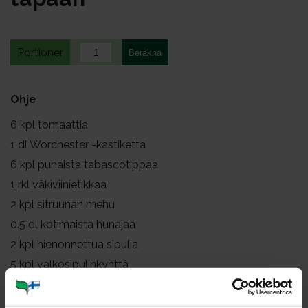
Portioner
Ohje
6
kpl tomaattia
1
dl Worchester -kastiketta
6
kpl punaista tabascotippaa
1
rkl väkiviinietikkaa
2
kpl sitruunan mehu
0.5
dl kotimaista hunajaa
2
kpl hienonnettua sipulia
5
kpl valkosipulinkynttä
0.5
tl rouhittua mustapippuria
1
kpl laakerinlehti