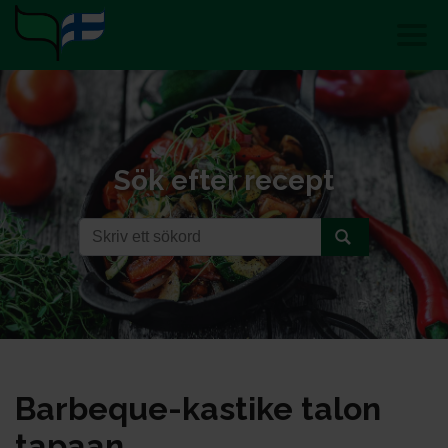
Sök efter recept
Bar­be­que-kas­ti­ke ta­lon
ta­paan