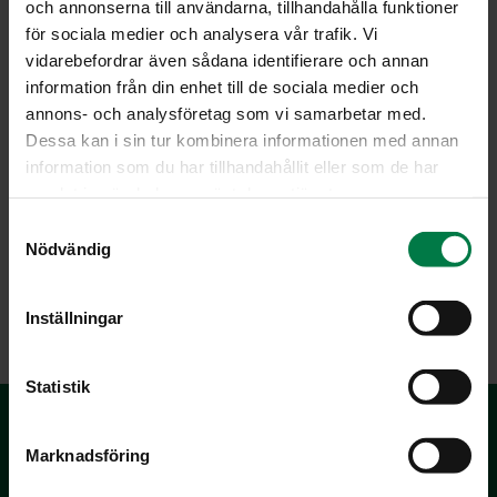
och annonserna till användarna, tillhandahålla funktioner
för sociala medier och analysera vår trafik. Vi
vidarebefordrar även sådana identifierare och annan
on malli tasapainoisen ja monipuolisen aterian
information från din enhet till de sociala medier och
koostamisesta. Puolikkaalle lautaselle raakoja ja/tai
annons- och analysföretag som vi samarbetar med.
kypsennettyjä kasviksia, neljännekselle kalaa,
Dessa kan i sin tur kombinera informationen med annan
siipikarjanlihaa tai punaista lihaa vaihdellen toiselle
information som du har tillhandahållit eller som de har
neljännekselle perunoita, riisiä tai pastaa vaihdellen.
samlat in när du har använt deras tjänster.
S
Lisäksi tulee muistaa lasillinen rasvatonta maitoa ja pala
Nödvändig
a
kevytlevitteellä sipaistua leipää. Jälkiruoaksi tai
m
välipalaksi marjoja tai hedelmä.
t
Inställningar
y
c
k
Statistik
e
s
Marknadsföring
v
a