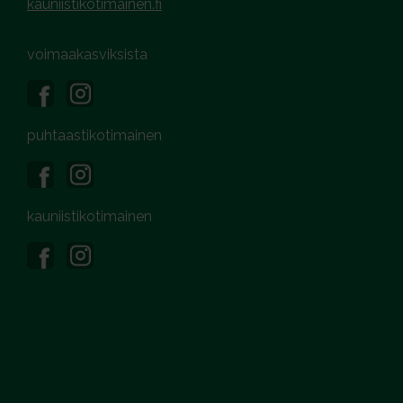
kauniistikotimainen.fi
voimaakasviksista
puhtaastikotimainen
kauniistikotimainen