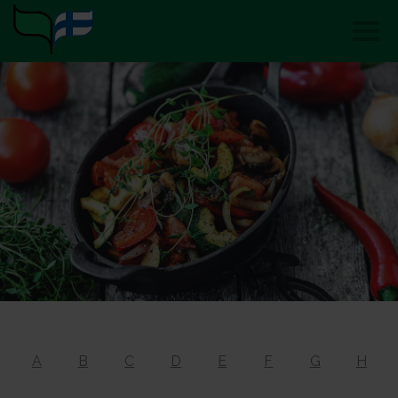
A
B
C
D
E
F
G
H