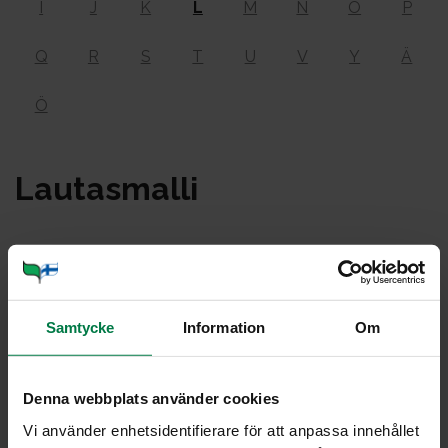
I
J
K
L
M
N
O
P
Q
R
S
T
U
V
Y
Ä
Ö
Lau­tas­mal­li
Samtycke
Information
Om
Denna webbplats använder cookies
Vi använder enhetsidentifierare för att anpassa innehållet