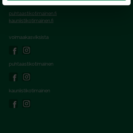
puhtaastikotimainen.fi
kauniistikotimainen.fi
voimaakasviksista
puhtaastikotimainen
kauniistikotimainen