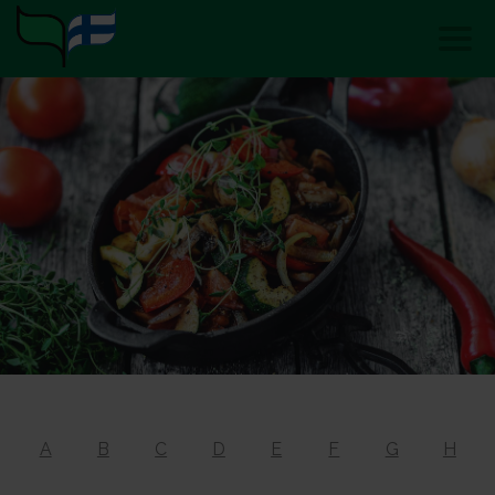
A
B
C
D
E
F
G
H