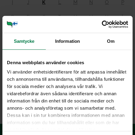
I
J
K
L
M
N
O
P
Q
R
S
T
U
V
Y
Ä
Ö
Samtycke
Information
Om
Kas­vis­ruo­ka­va­liot
Denna webbplats använder cookies
Vi använder enhetsidentifierare för att anpassa innehållet
och annonserna till användarna, tillhandahålla funktioner
Kasvisruokavaliota on useita erilaisia. Kasvisruokavaliot
för sociala medier och analysera vår trafik. Vi
jaetaan eri tyyppeihin sen mukaan, mitä ruoka-aineita ne
vidarebefordrar även sådana identifierare och annan
sisältävät. Lue lisää
Kasvisruokasivuilta
.
information från din enhet till de sociala medier och
annons- och analysföretag som vi samarbetar med.
Dessa kan i sin tur kombinera informationen med annan
information som du har tillhandahållit eller som de har
samlat in när du har använt deras tjänster.