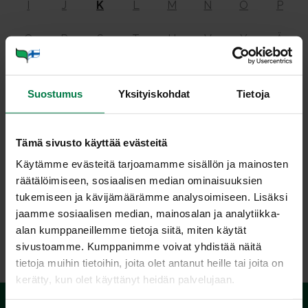
I
J
K
L
M
N
O
P
Q
R
S
T
U
V
Y
Ä
Ö
Suostumus
Yksityiskohdat
Tietoja
Kas­vis­ruo­ka­va­liot
Tämä sivusto käyttää evästeitä
Käytämme evästeitä tarjoamamme sisällön ja mainosten
räätälöimiseen, sosiaalisen median ominaisuuksien
Kasvisruokavaliota on useita erilaisia. Kasvisruokavaliot
tukemiseen ja kävijämäärämme analysoimiseen. Lisäksi
jaetaan eri tyyppeihin sen mukaan, mitä ruoka-aineita ne
jaamme sosiaalisen median, mainosalan ja analytiikka-
sisältävät. Lue lisää
Kasvisruokasivuilta
.
alan kumppaneillemme tietoja siitä, miten käytät
sivustoamme. Kumppanimme voivat yhdistää näitä
tietoja muihin tietoihin, joita olet antanut heille tai joita on
kerätty, kun olet käyttänyt heidän palvelujaan.