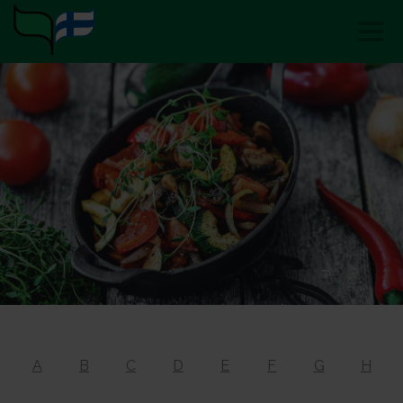
A
B
C
D
E
F
G
H