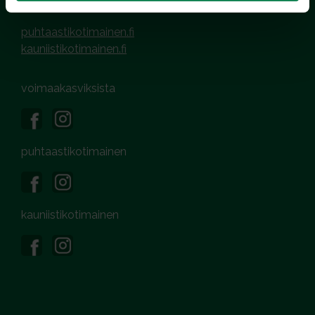
puhtaastikotimainen.fi
kauniistikotimainen.fi
voimaakasviksista
puhtaastikotimainen
kauniistikotimainen