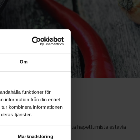
Om
andahålla funktioner för
n information från din enhet
 tur kombinera informationen
deras tjänster.
Kasviksissa on runsaasti haitallista hapettumista estäviä
Marknadsföring