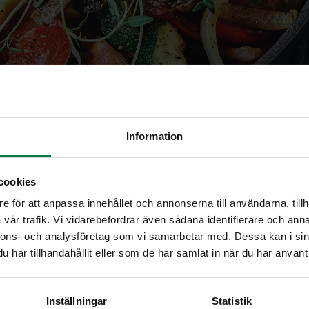
Information
cookies
e för att anpassa innehållet och annonserna till användarna, tillh
tuminen
vår trafik. Vi vidarebefordrar även sådana identifierare och anna
nnons- och analysföretag som vi samarbetar med. Dessa kan i sin
har tillhandahållit eller som de har samlat in när du har använt 
jen haitallista hapettumista eli härskiintymistä elimistössä. 
eja.
Inställningar
Statistik