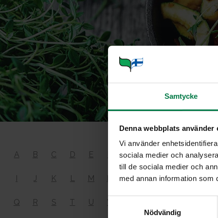
Samtycke
Denna webbplats använder 
Vi använder enhetsidentifierar
Hapet
A
B
C
D
E
F
G
H
sociala medier och analysera 
till de sociala medier och a
I
J
K
L
M
N
O
P
med annan information som du 
on rasvahappo
S
Q
R
S
T
U
V
Y
Ä
antioksidantt
Nödvändig
a