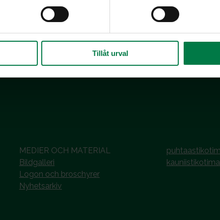
sidantti
.
Tillåt urval
MEDIER OCH MATERIAL
puhtaastikotim
Bildgalleri
kauniistikotima
Logon och broschyrer
Nyhetsarkiv