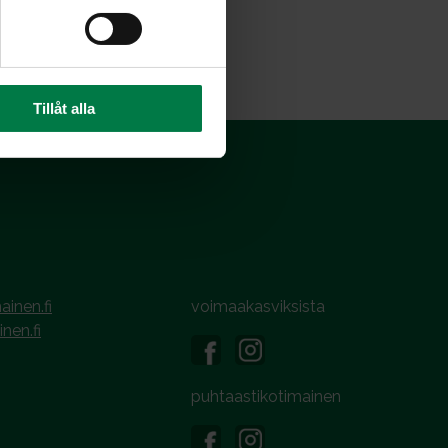
Tillåt alla
ainen.fi
voimaakasviksista
inen.fi
puhtaastikotimainen