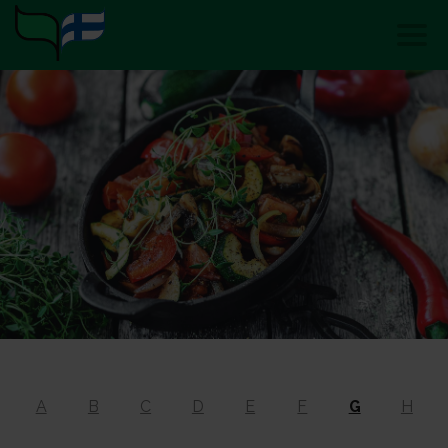
A
B
C
D
E
F
G
H