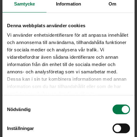
Samtycke
Information
Om
Indeksiin vaikuttaa ruoka-aineiden tärkkelyksen rakenne,
joka on erilainen eri kasvilajeilla. Jos ruoka-aineissa on
geeliytyvää kuitua, sen glykeeminen indeksi on pieni.
Denna webbplats använder cookies
Kasvisten kypsentäminen muuttaa tärkkelyksen ja
Vi använder enhetsidentifierare för att anpassa innehållet
kuidun paremmin sulaviksi, joten kypsentämättömät
och annonserna till användarna, tillhandahålla funktioner
kasvikset ja vihannekset muuttuvat sokeriksi hitaammin
för sociala medier och analysera vår trafik. Vi
kuin keitetyt.
vidarebefordrar även sådana identifierare och annan
information från din enhet till de sociala medier och
Ravinnon sisältämä rasva ja proteiini hidastavat mahan
annons- och analysföretag som vi samarbetar med.
tyhjenemistä ja hiilihydraattien imeytymistä. Tämän
Dessa kan i sin tur kombinera informationen med annan
vuoksi eri ruoka-aineiden väliset glykeemisten indeksien
information som du har tillhandahållit eller som de har
erot pienenevät aterialla, jossa on useita aineksia.
samlat in när du har använt deras tjänster.
Diabeteksen hoidossa on joissain tutkimuksissa saatu
S
parempia hoitotuloksia, kun nopeasti sokeroituvia ruokia
Nödvändig
a
on käytetty niukasti. Normaalissa ruokavaliossa ei
m
tällaisella liene ratkaisevaa merkitystä.
t
Inställningar
On hyvä myös muistaa, että glykeeminen indeksi kertoo
y