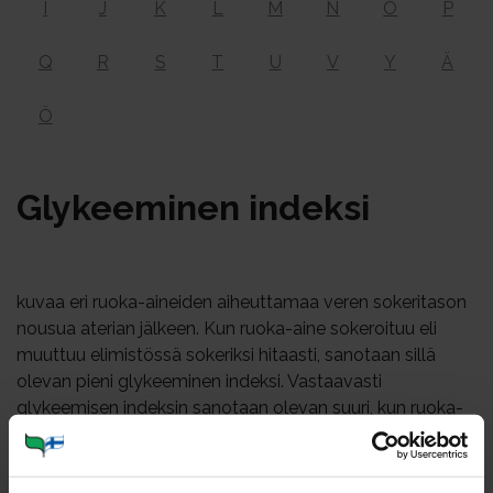
I
J
K
L
M
N
O
P
Q
R
S
T
U
V
Y
Ä
Ö
Gly­kee­mi­nen in­dek­si
kuvaa eri ruoka-aineiden aiheuttamaa veren sokeritason
nousua aterian jälkeen. Kun ruoka-aine sokeroituu eli
muuttuu elimistössä sokeriksi hitaasti, sanotaan sillä
olevan pieni glykeeminen indeksi. Vastaavasti
glykeemisen indeksin sanotaan olevan suuri, kun ruoka-
aine sokeroituu nopeasti. Glukoosin tai vaalean leivän
aiheuttamaa verensokerin nousun nopeutta pidetään
glykeemisen indeksin vertailukohteina.