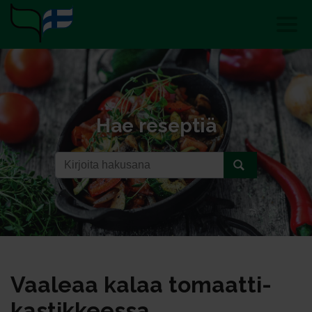
Hae reseptiä
Vaa­leaa ka­laa to­maat­ti­
kas­tik­kees­sa