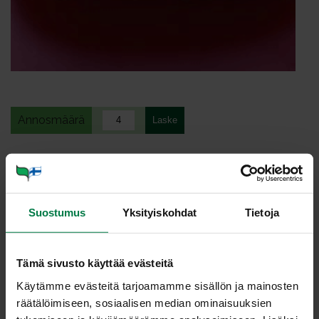
Annosmäärä
Ohje
500
g vaaleaa kalafileetä ilman nahkaa (esim. siikaa,
kuhaa tai ahventa)
Suostumus
Yksityiskohdat
Tietoja
Kastike
Tämä sivusto käyttää evästeitä
3
salottisipulia
Käytämme evästeitä tarjoamamme sisällön ja mainosten
1
tlk tomaattimurskaa (à 400g)
räätälöimiseen, sosiaalisen median ominaisuuksien
250
g kirsikkatomaatteja