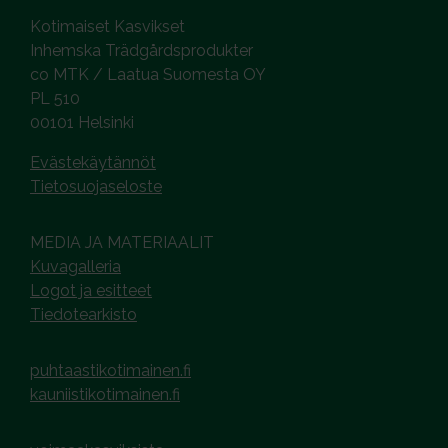
Kotimaiset Kasvikset
Inhemska Trädgårdsprodukter
co MTK / Laatua Suomesta OY
PL 510
00101 Helsinki
Evästekäytännöt
Tietosuojaseloste
MEDIA JA MATERIAALIT
Kuvagalleria
Logot ja esitteet
Tiedotearkisto
puhtaastikotimainen.fi
kauniistikotimainen.fi