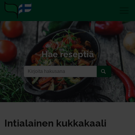
Hae reseptiä
In­tia­lai­nen kuk­ka­kaa­li