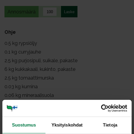
Annosmäärä
Ohje
0.5
kg rypsiöljy
0.1
kg curryjauhe
2.5
kg purjosipuli, suikale, pakaste
6
kg kukkakaali, kukinto, pakaste
2.5
kg tomaattimurska
0.03
kg kumina
0.06
kg mineraalisuola
0.06
kg kasvisliemijauhe, vähäsuolainen, l
0.01
kg meirami, kuivattu
0.2
kg soijakastike
Suostumus
Yksityiskohdat
Tietoja
0.2
kg korianteri, tuore