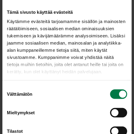
Tämä sivusto käyttää evästeitä
Kiehauta curry öljyssä.
Käytämme evästeitä tarjoamamme sisällön ja mainosten
Lisää purjo, freesaa.
räätälöimiseen, sosiaalisen median ominaisuuksien
Lisää kukkakaalit ja tomaattimurska sekä kumina,
tukemiseen ja kävijämäärämme analysoimiseen. Lisäksi
mineraalisuola, kasvisliemijauhe, meirami ja soijakastike.
jaamme sosiaalisen median, mainosalan ja analytiikka-
Sekoita ja hauduta ”al dente”.
alan kumppaneillemme tietoja siitä, miten käytät
sivustoamme. Kumppanimme voivat yhdistää näitä
Tarjolle vietäessä ripottele pinnalle korianterisilppua.
tietoja muihin tietoihin, joita olet antanut heille tai joita on
Käyttövinkki: Sopii broileri-, kala- ja liharuokien
kerätty, kun olet käyttänyt heidän palvelujaan.
lisäkkeeksi.
S
Välttämätön
u
o
Luokka:
s
Mieltymykset
Höystöt ja curryt
,
Kaalit
,
Lakto-ovovegetaarinen ohjeet
,
t
Lisäkeruoat
,
Pannulla paistetut
,
Sipulit
,
Vegetaariset
u
ohjeet
,
Yrtit
m
Tilastot