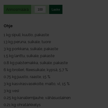
Annosmäärä
Ohje
1
kg sipuli, kuutio, pakaste
13
kg peruna, suikale, tuore
3
kg porkkana, suikale, pakaste
1.5
kg lanttu, suikale, pakaste
0.8
kg palsternakka, suikale, pakaste
6
kg broileri, fileesuikale, kypsä, 5,7 %
0.75
kg juusto, raaste, 15 %
3
kg kasvirasvasekoite, maito, vl, 15 %
3
kg vesi
0.25
kg kanaliemijauhe, vähäsuolainen
0.21
kg ohratärkkelys