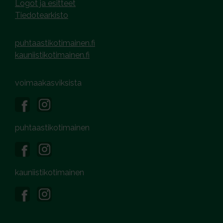
Logot ja esitteet
Tiedotearkisto
puhtaastikotimainen.fi
kauniistikotimainen.fi
voimaakasviksista
puhtaastikotimainen
kauniistikotimainen