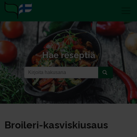
Hae reseptiä
Broi­le­ri-kas­vis­kiu­saus