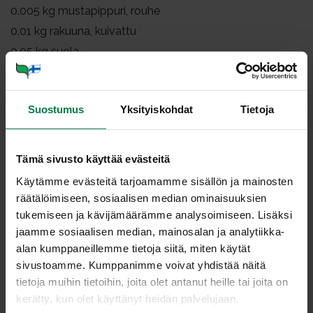
0.005
kg mustapippuri, rouhe
0.01
kg rakuuna, kuivattu
0.05
kg suola
Laita voideltuihin GN-vuokiin 1/1-65 sipuli, 2/3
perunasta, porkkana, lanttu ja palsternakka. Sekoita
Suostumus
Yksityiskohdat
Tietoja
keskenään.
Lisää kerros broilerilihaa ja päällimäiseksi loput 1/3
perunasta. Ripottele lopuksi juustoraaste.
Tämä sivusto käyttää evästeitä
Käytämme evästeitä tarjoamamme sisällön ja mainosten
Sekoita ruokakerma, vesi, kanaliemijauhe, ohratärkkelys
räätälöimiseen, sosiaalisen median ominaisuuksien
ja maustet padassa. Kuumenna, kunnes mausteet
tukemiseen ja kävijämäärämme analysoimiseen. Lisäksi
liukenevat nesteeseen. Sekoita nestettä välillä. Kaada
jaamme sosiaalisen median, mainosalan ja analytiikka-
neste vuokiin.
alan kumppaneillemme tietoja siitä, miten käytät
Paista kiusaukset 10 minuuttia höyrykeitolla +100
sivustoamme. Kumppanimme voivat yhdistää näitä
asteessa ja höyrypaista n. 1,5 tuntia +150 asteessa. Anna
tietoja muihin tietoihin, joita olet antanut heille tai joita on
vetäytyä n. 20 minuuttia.
kerätty, kun olet käyttänyt heidän palvelujaan.