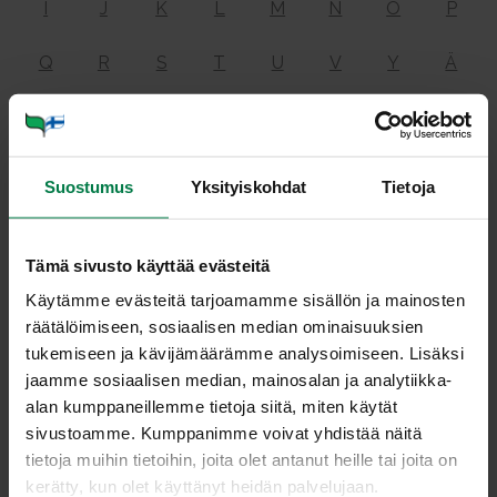
I
J
K
L
M
N
O
P
Q
R
S
T
U
V
Y
Ä
Ö
Suostumus
Yksityiskohdat
Tietoja
Fruk­too­si
Tämä sivusto käyttää evästeitä
Käytämme evästeitä tarjoamamme sisällön ja mainosten
eli hedelmäsokeri on monosakkaridi. Se on hedelmissä,
räätälöimiseen, sosiaalisen median ominaisuuksien
marjoissa ja kasviksissa esiintyvä sokeri. Fruktoosi on
tukemiseen ja kävijämäärämme analysoimiseen. Lisäksi
hieman makeampaa kuin tavallinen sokeri eli sakkaroosi.
jaamme sosiaalisen median, mainosalan ja analytiikka-
Fruktoosi on tavallisen sokerin rakenneosa.
alan kumppaneillemme tietoja siitä, miten käytät
Katso
monosakkaridi
ja
sakkaroosi
.
sivustoamme. Kumppanimme voivat yhdistää näitä
tietoja muihin tietoihin, joita olet antanut heille tai joita on
kerätty, kun olet käyttänyt heidän palvelujaan.