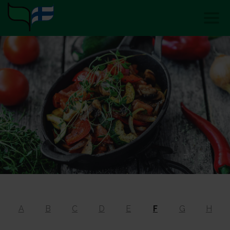
A
B
C
D
E
F
G
H