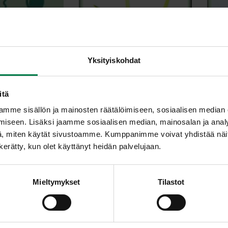
Yksityiskohdat
tromeria
Amaryllis
itä
mme sisällön ja mainosten räätälöimiseen, sosiaalisen median
iseen. Lisäksi jaamme sosiaalisen median, mainosalan ja analy
, miten käytät sivustoamme. Kumppanimme voivat yhdistää näitä t
n kerätty, kun olet käyttänyt heidän palvelujaan.
adiolus
Iiris
L
Mieltymykset
Tilastot