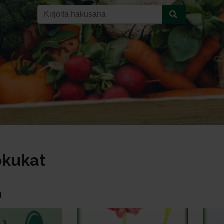
okukat
4