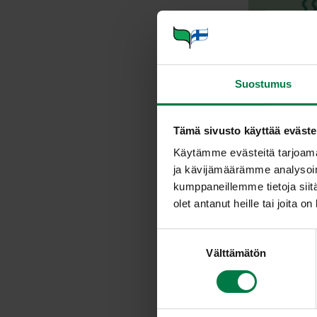
Suostumus
Als
Tämä sivusto käyttää eväste
Käytämme evästeitä tarjoama
ja kävijämäärämme analysoim
kumppaneillemme tietoja siitä
olet antanut heille tai joita o
Gl
S
Välttämätön
u
o
s
t