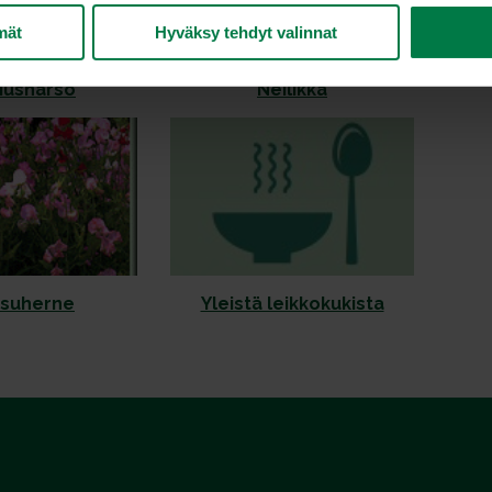
mät
Hyväksy tehdyt valinnat
iusharso
Neilikka
suherne
Yleistä leikkokukista