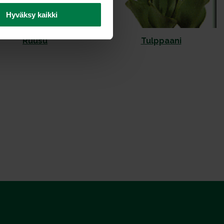
Hyväksy kaikki
Ruusu
Tulppaani