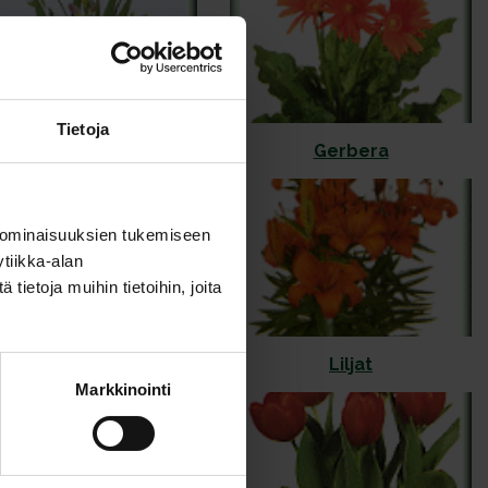
Tietoja
Freesia
Gerbera
 ominaisuuksien tukemiseen
tiikka-alan
ietoja muihin tietoihin, joita
eikkokukkien hoito
Liljat
Markkinointi