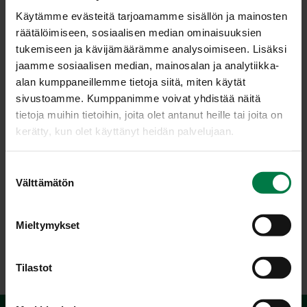
kaksivärisiä lajikkeita.
Käytämme evästeitä tarjoamamme sisällön ja mainosten
räätälöimiseen, sosiaalisen median ominaisuuksien
Ostettaessa kukissa tulisi näkyä väriä muutaman
tukemiseen ja kävijämäärämme analysoimiseen. Lisäksi
senttimetrin pituudelta. Kukkiin leikataan uudet
jaamme sosiaalisen median, mainosalan ja analytiikka-
imupinnat ja laitetaan kukat syvään viileään veteen
alan kumppaneillemme tietoja siitä, miten käytät
maljakkoon. Iiris kestää paremmin viileässä, se ei siedä
sivustoamme. Kumppanimme voivat yhdistää näitä
korkeita lämpötiloja eikä pidä kuivasta huoneilmasta. Iiris
tietoja muihin tietoihin, joita olet antanut heille tai joita on
kestää noin 1-5 päivää riippuen miten nuppuinen kukka
kerätty, kun olet käyttänyt heidän palvelujaan.
on.
Kukka on ylvään pysty ja erikoisen muotoinen, joten
S
Välttämätön
iiriksillä saadaan kukka-asetelmiin korkeutta ja vaihtelua.
u
Sinistä iiristä käytetään paljon hautajaisten kukkavihoissa
o
ja arvokkaiden juhlien koristeluissa, mutta se sopii myös
s
Mieltymykset
hyvin arkisempiin sekakimppuihin.
t
u
m
Tilastot
u
k