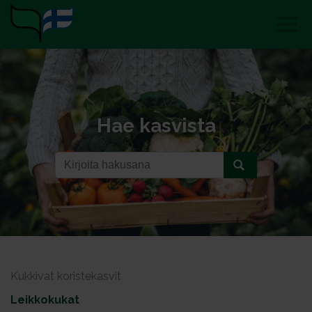
Hae kasvista
Kukkivat koristekasvit
Leikkokukat