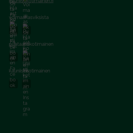
kauniistikotimainen.fi
voimaakasviksista
puhtaastikotimainen
kauniistikotimainen