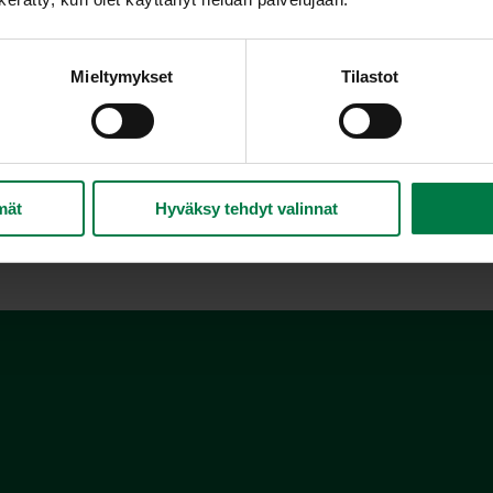
Mieltymykset
Tilastot
yöreän, punaisen tomaatin rinnalla myydään paljon erikokoisia,
tteja, helmi- ja miniluumutomaatteja, pihvitomaatteja ja kelta
yös erilaiset napostelutomaatit, jotka ovat varsinkin lasten 
mät
Hyväksy tehdyt valinnat