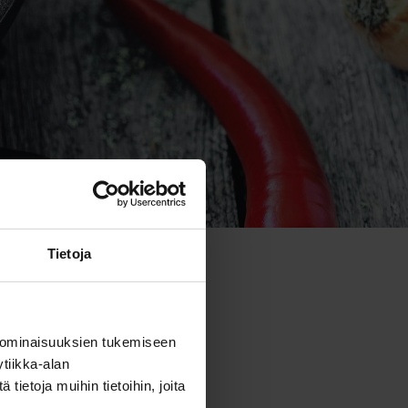
Tietoja
maatit
 ominaisuuksien tukemiseen
tiikka-alan
ietoja muihin tietoihin, joita