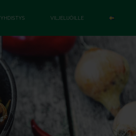
YHDISTYS
VILJELIJÖILLE