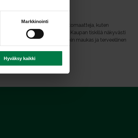
Markkinointi
 erimuotoisia ja -värisiä erikoistomaatteja, kuten
isia sekä oransseja tomaatteja. Kaupan tiskillä näkyvästi
mieleen. Napostelutomaatit ovatkin maukas ja terveellinen
Hyväksy kaikki