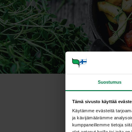
Suostumus
Vuode
Tämä sivusto käyttää eväste
Käytämme evästeitä tarjoama
ja kävijämäärämme analysoim
kumppaneillemme tietoja siitä
olet antanut heille tai joita o