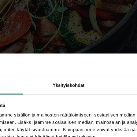
Yksityiskohdat
n 2014 vihannes on erikoisto
itä
mme sisällön ja mainosten räätälöimiseen, sosiaalisen median
iseen. Lisäksi jaamme sosiaalisen median, mainosalan ja analy
, miten käytät sivustoamme. Kumppanimme voivat yhdistää näitä t
n kerätty, kun olet käyttänyt heidän palvelujaan.