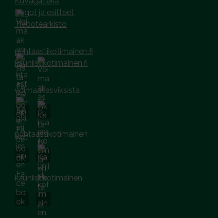
Kuvagalleria
Logot ja esitteet
Tiedotearkisto
puhtaastikotimainen.fi
kauniistikotimainen.fi
voimaakasviksista
puhtaastikotimainen
kauniistikotimainen