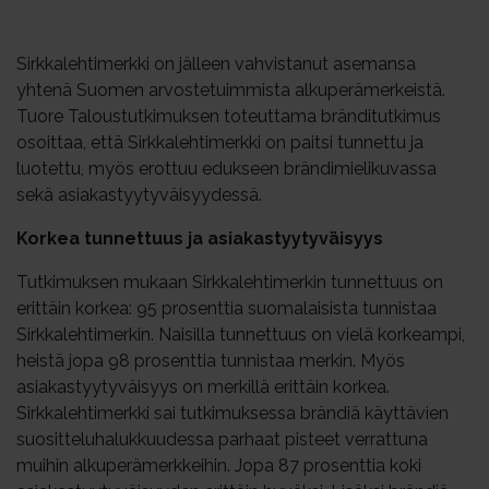
Sirkkalehtimerkki on jälleen vahvistanut asemansa
yhtenä Suomen arvostetuimmista alkuperämerkeistä.
Tuore Taloustutkimuksen toteuttama bränditutkimus
osoittaa, että Sirkkalehtimerkki on paitsi tunnettu ja
luotettu, myös erottuu edukseen brändimielikuvassa
sekä asiakastyytyväisyydessä.
Korkea tunnettuus ja asiakastyytyväisyys
Tutkimuksen mukaan Sirkkalehtimerkin tunnettuus on
erittäin korkea: 95 prosenttia suomalaisista tunnistaa
Sirkkalehtimerkin. Naisilla tunnettuus on vielä korkeampi,
heistä jopa 98 prosenttia tunnistaa merkin. Myös
asiakastyytyväisyys on merkillä erittäin korkea.
Sirkkalehtimerkki sai tutkimuksessa brändiä käyttävien
suositteluhalukkuudessa parhaat pisteet verrattuna
muihin alkuperämerkkeihin. Jopa 87 prosenttia koki