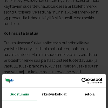
asiakastyytyväisyyden erittäin hyväksi. Lisäksi brändiä
käyttävien suositteluhalukkuudessa Sirkkalehtimerkki
sijoittuu toiseksi verrattuna muihin alkuperämerkkeihin.
59 prosenttia brändin käyttäjistä suosittelee merkin
tuotteita.
Kotimaista laatua
Tutkimuksessa Sirkkalehtimerkin brändimielikuva
yhdistettiin erityisesti kotimaisuuteen, laatuun ja
turvallisuuteen. Muihin alkuperämerkkeihin verrattuna
Sirkkalehtimerkki saa parhaat pisteet luotettavuus- ja
vastuullisuus- brändimielikuvissa. Näiden lisäksi suurin
osa vastaajista kokee merkin myös helposti
lähestyttäväksi ja nykyaikaiseksi.
Hyvä vastine rahalle
Suostumus
Yksityiskohdat
Tietoja
Tuotteiden käyttäjät arvioivat, että Sirkkalehtimerkityistä
tuotteista saa parasta vastinetta rahalle verrattuna