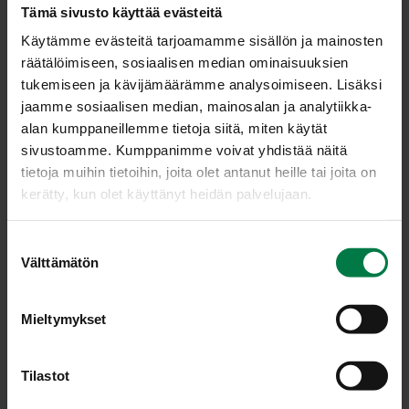
muihin alkuperämerkkeihin. Tutkimuksen mukaan merkin
Tämä sivusto käyttää evästeitä
tuotteita käyttävistä kuluttajista 72 prosenttia kokee
Käytämme evästeitä tarjoamamme sisällön ja mainosten
saavansa merkistä vastinetta rahalleen, kun
räätälöimiseen, sosiaalisen median ominaisuuksien
tuoteryhmän keskiarvo on 63 prosenttia.
tukemiseen ja kävijämäärämme analysoimiseen. Lisäksi
Miksi valita Sirkkalehtimerkitty tuote?
jaamme sosiaalisen median, mainosalan ja analytiikka-
alan kumppaneillemme tietoja siitä, miten käytät
Sirkkalehtimerkki edustaa suomalaista laatua ja taatusti
sivustoamme. Kumppanimme voivat yhdistää näitä
kotimaisia tuotteita. Tutkimustulokset vahvistavat, että
tietoja muihin tietoihin, joita olet antanut heille tai joita on
merkin käyttäminen tuotteissa on vahva viesti
kerätty, kun olet käyttänyt heidän palvelujaan.
luotettavuudesta ja arvojen mukaisesta toiminnasta.
Sirkkalehtimerkki on suomalaisten puutarhatuotteiden –
S
Välttämätön
vihannesten, marjojen, hedelmien, ruokaperunan, kukkien
u
sekä taimistotuotteiden alkuperämerkki.
o
Sirkkalehtimerkki on ainoa merkki, joka takaa tuotteen
s
Mieltymykset
100 prosenttisen kotimaisuuden. Sirkkalehtimerkkiä saa
t
käyttää vain ekstra- tai ykkösluokan tuotteissa.
u
m
Tilastot
Tunnusta tuotteissaan käyttävät viljelijät ja pakkaamot
u