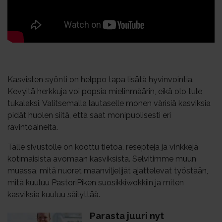
Kasvisten syönti on helppo tapa lisätä hyvinvointia.
Kevyitä herkkuja voi popsia mielinmäärin, eikä olo tule
tukalaksi. Valitsemalla lautaselle monen värisiä kasviksia
pidät huolen siitä, että saat monipuolisesti eri
ravintoaineita.
Tälle sivustolle on koottu tietoa, reseptejä ja vinkkejä
kotimaisista avomaan kasviksista. Selvitimme muun
muassa, mitä nuoret maanviljelijät ajattelevat työstään,
mitä kuuluu PastoriPiken suosikkiwokkiin ja miten
kasviksia kuuluu säilyttää.
Pa­ras­ta juu­ri nyt