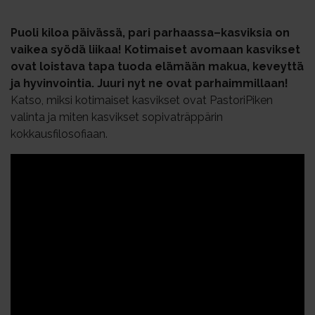
Puoli kiloa päivässä, pari parhaassa–kasviksia on
vaikea syödä liikaa! Kotimaiset avomaan kasvikset
ovat loistava tapa tuoda elämään makua, keveyttä
ja hyvinvointia. Juuri nyt ne ovat parhaimmillaan!
Katso, miksi kotimaiset kasvikset ovat PastoriPiken
valinta ja miten kasvikset sopivaträppärin
kokkausfilosofiaan.