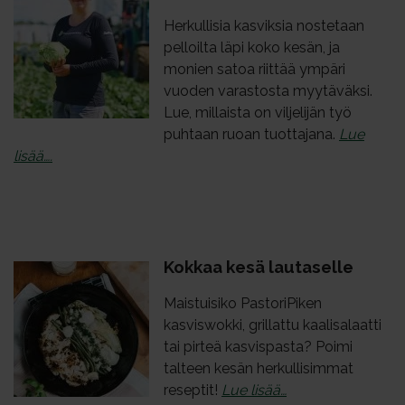
Herkullisia kasviksia nostetaan
pelloilta läpi koko kesän, ja
monien satoa riittää ympäri
vuoden varastosta myytäväksi.
Lue, millaista on viljelijän työ
puhtaan ruoan tuottajana.
Lue
lisää….
Kok­kaa ke­sä lau­ta­sel­le
Maistuisiko PastoriPiken
kasviswokki, grillattu kaalisalaatti
tai pirteä kasvispasta? Poimi
talteen kesän herkullisimmat
reseptit!
Lue lisää…