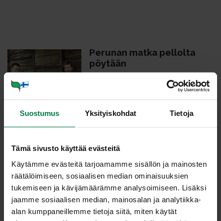
Pe­ru­nan mat­ka pel­lol­ta
pöy­tään
Peruna on kotikeittiön luottopakki,
jota saa kotimaisena ympäri
vuoden. Lue, miten potut
Suostumus
Yksityiskohdat
Tietoja
päätyvät pellon uumenista
ruokakauppojen laareihin. Lue
lisää…
Tämä sivusto käyttää evästeitä
Käytämme evästeitä tarjoamamme sisällön ja mainosten
räätälöimiseen, sosiaalisen median ominaisuuksien
tukemiseen ja kävijämäärämme analysoimiseen. Lisäksi
jaamme sosiaalisen median, mainosalan ja analytiikka-
Säi­ly­tä kas­vik­set oi­kein
alan kumppaneillemme tietoja siitä, miten käytät