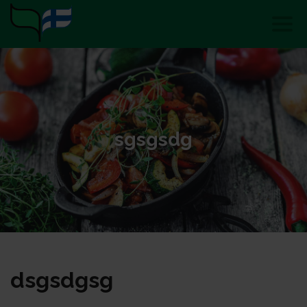
sgsgsdg
dsgsdgsg