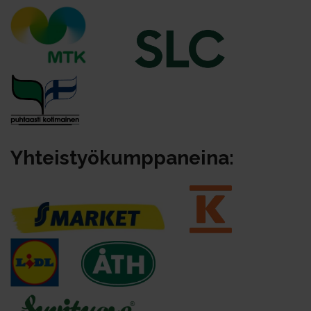
Yh­teis­työ­kump­pa­nei­na: