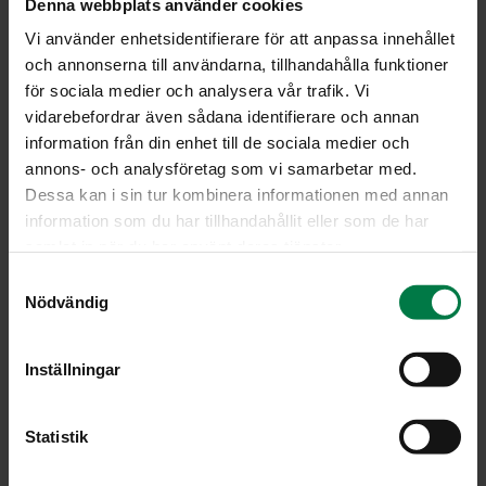
Denna webbplats använder cookies
Maljakkovesi saa olla haaleaa tai viileää. Veden tulee
Vi använder enhetsidentifierare för att anpassa innehållet
ulottua miltei varren puoliväliin. Veteen tulevalta varren
och annonserna till användarna, tillhandahålla funktioner
osalta poistetaan lehdet ja varsiin leikataan parin päivän
för sociala medier och analysera vår trafik. Vi
välein uudet imupinnat. Vesi alkaa nopeasti haista, joten
vidarebefordrar även sådana identifierare och annan
se on vaihdettava päivittäin. Kukkavirkisteet ja valoisa
information från din enhet till de sociala medier och
paikka edistävät nuppujen kehittymistä ja värittymistä.
annons- och analysföretag som vi samarbetar med.
Dessa kan i sin tur kombinera informationen med annan
Liljojen heteet kannattaa poistaa, koska niistä lähtee
information som du har tillhandahållit eller som de har
runsaasti värikästä siitepölyä, josta saattaa jäädä tahroja
samlat in när du har använt deras tjänster.
vaatteisiin. Useat liljat ovat niin voimakastuoksuisia, että
se saattaa ärsyttää herkkiä ihmisiä.
S
Nödvändig
a
Liljat kestävät maljakossa 5-10 päivää. Liljoista saa
m
näyttäviä ja värikylläisiä asetelmia ja sekakimppuja
t
Inställningar
yhdessä esimerkiksi ruusujen, alstromerioiden ja
y
ukonhattujen kanssa.
c
k
Statistik
e