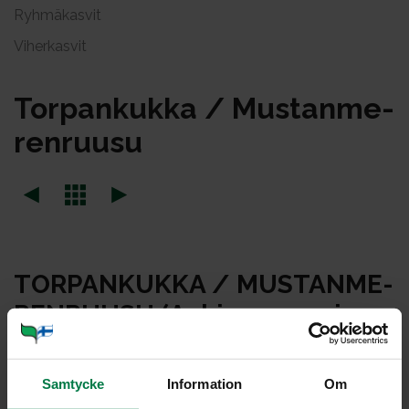
Ryhmäkasvit
Viherkasvit
Tor­pan­kuk­ka / Mus­tan­me­
ren­ruu­su
TOR­PAN­KUK­KA / MUS­TAN­ME­
REN­RUU­SU (Ac­hi­me­nes -ris­
tey­mät)
Samtycke
Information
Om
Gesneriaceae -heimoon kuuluvia torpankukkia on noin