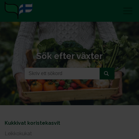
Sök efter växter
Kukkivat koristekasvit
Leikkokukat