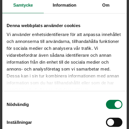
vakiintunut ”sinisilmä” on harhaanjohtava, koska kasvista
Samtycke
Information
Om
on myös valkokukkaisia lajikkeita. Meille sinisilmiä
tuodaan lähinnä Tanskasta, sillä kotimainen viljely on
melko vähäistä.
Denna webbplats använder cookies
Vi använder enhetsidentifierare för att anpassa innehållet
Kasvin hoito
och annonserna till användarna, tillhandahålla funktioner
Kotona sinisilmä kannattaa sijoittaa lämpimälle
för sociala medier och analysera vår trafik. Vi
valoisalle ikkunalle, ei kuitenkaan aivan suoraan auringon
vidarebefordrar även sådana identifierare och annan
paahteeseen. Ruukun multa tulisi pitää tasaisen
information från din enhet till de sociala medier och
kosteana runsaalla ja säännöllisellä kastelulla.
annons- och analysföretag som vi samarbetar med.
Kuivumaan päässyt kasvi pudottaa yleensä kukkansa.
Dessa kan i sin tur kombinera informationen med annan
Kasvuvoiman ja hyvän kukinnan takaamiseksi kannattaa
information som du har tillhandahållit eller som de har
antaa hieman lannoitetta läpi koko kesän, noin joka
samlat in när du har använt deras tjänster.
neljännellä kastelukerralla.
S
Nödvändig
a
Sinisilmä on yleensä yksivuotinen kasvi, joten kukinnan
m
jälkeen sitä on turha yrittää säilyttää talven yli.
t
Vaihtoehtona valmiin kasvin ostamiselle voi kokeilla
Inställningar
y
sinisilmän kasvattamista siemenestä. Kasvuaika