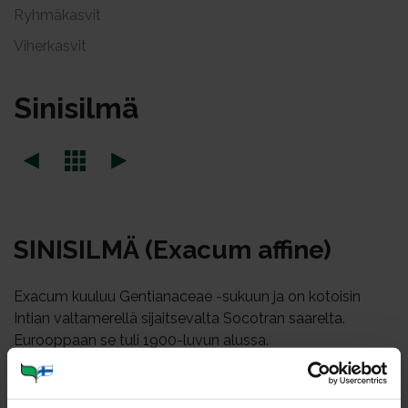
Ryhmäkasvit
Viherkasvit
Si­ni­sil­mä
SI­NI­SIL­MÄ (Exa­cum af­fi­ne)
Exacum kuuluu Gentianaceae -sukuun ja on kotoisin
Intian valtamerellä sijaitsevalta Socotran saarelta.
Eurooppaan se tuli 1900-luvun alussa.
Tämä pieni tiivis keväällä ostettava ruukkukasvi on usein
täynnä kukkia koko kesän. Suomenkieliseksi nimeksi