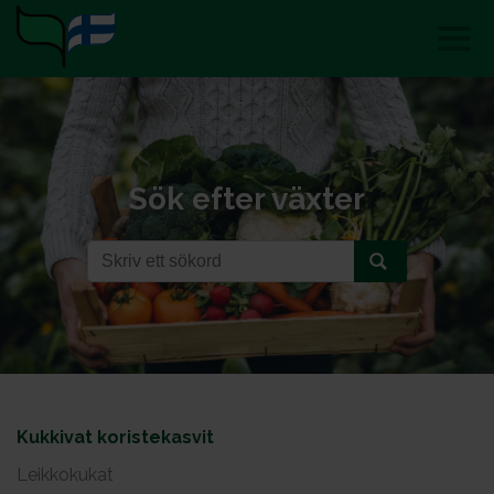
Sök efter växter
Kukkivat koristekasvit
Leikkokukat