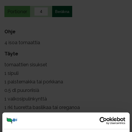
Portioner
Ohje
4
isoa tomaattia
Täyte
tomaattien sisukset
1
sipuli
1
palsternakka tai porkkana
0.5
dl puuroriisiä
1
valkosipulinkynttä
1
rkl tuoretta basilikaa tai oreganoa
valko- tai viherpippuria
yrttisuolaa