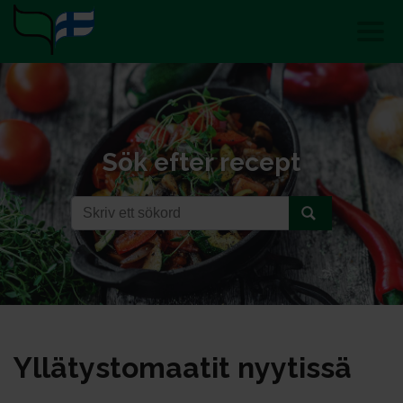
Sök efter recept
Yl­lä­tys­to­maa­tit nyy­tis­sä