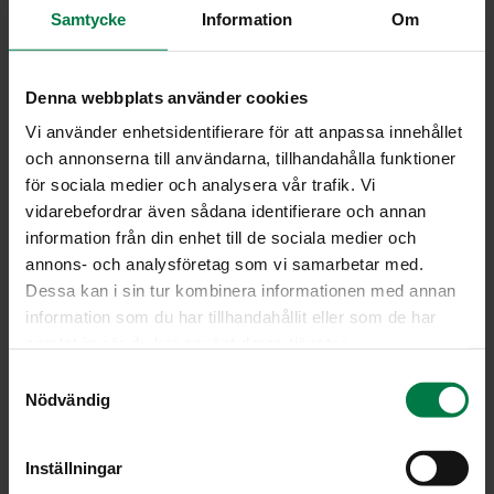
Samtycke
Information
Om
Leikkaa tomaateista ”hatut”. Koverra pehmeä sisus
varovasti pois ja pane sisukset kattilaan.
Kuori ja hienonna sipuli ja raasta palsternakka tai
Denna webbplats använder cookies
porkkana. Hauduta kasviksia ja raakaa riisiä miedolla
Vi använder enhetsidentifierare för att anpassa innehållet
lämmöllä kattilassa koko ajan sekoittaen noin 10
och annonserna till användarna, tillhandahålla funktioner
minuuttia. Puserra tai hienonna joukkoon
för sociala medier och analysera vår trafik. Vi
valkosipulinkynnet ja lisää mausteet.
vidarebefordrar även sådana identifierare och annan
Täytä tomaatit seoksella ja pane ”hatut” päälle.
information från din enhet till de sociala medier och
Laita tomaatit kukin erikseen nelikulmaiseen folioon ja
annons- och analysföretag som vi samarbetar med.
sulje nyytit rypistämällä tiukasti tomaattien päälle.
Dessa kan i sin tur kombinera informationen med annan
information som du har tillhandahållit eller som de har
Kypsennä tomaatteja grillissä noin 15 minuuttia tai
samlat in när du har använt deras tjänster.
uunissä 200 asteessa 20 minuuttia. Anna tomaattien
jäähtyä hetki ennen nyyttien avaamista.
S
Nödvändig
a
Ohje: Kotimaiset Kasvikset ry
m
t
Inställningar
y