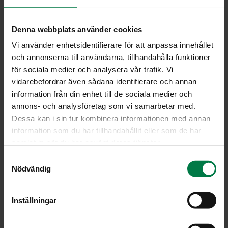
1
rkl tuoretta, hienonnettua basilikaa tai tilliä
Denna webbplats använder cookies
Leikkaa varhaiskaali suikaleiksi, viipaloi porkkanat ja
Vi använder enhetsidentifierare för att anpassa innehållet
lohko pestyt perunat. Keitä kiehuvassa, suolalla,
och annonserna till användarna, tillhandahålla funktioner
maustepippureilla ja laakerinlehdellä sekä
för sociala medier och analysera vår trafik. Vi
sipulinvarsisilpulla maustetussa vedessä noin 15
vidarebefordrar även sådana identifierare och annan
minuuttia.
information från din enhet till de sociala medier och
Lisää kattilaan ruokakerma, kuumenna ja sekoita. Lisää
annons- och analysföretag som vi samarbetar med.
tuoretta ruohosipulia ja basilikaa tai tilliä. Tarjoa
Dessa kan i sin tur kombinera informationen med annan
kaalipata ruisleivän kanssa.
information som du har tillhandahållit eller som de har
samlat in när du har använt deras tjänster.
Ohje: Kotimaiset Kasvikset ry
S
Nödvändig
a
m
Luokka:
t
Inställningar
y
Juurekset
,
Kaalit
,
Lakto-ovovegetaariset ohjeet
,
Pata- ja
c
vokkiruoat, risotot
,
Peruna, muut tärkkelyskasvit
,
Yrtit,