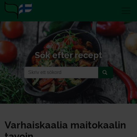
Sök efter recept
Var­hais­kaa­lia mai­to­kaa­lin
ta­voin