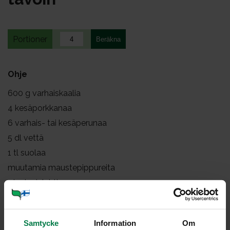
Portioner
Ohje
600
g varhaiskaalia
4
kesäporkkanaa
6
varhais- tai kesäperunaa
5
dl vettä
1
tl suolaa
muutamia maustepippureita
1
laakerinlehti
2
dl hienonnettuja sipulinvarsia
2
dl ruokakermaa
Samtycke
Information
Om
0.5
dl tuoretta, hienonnettua ruohosipulia