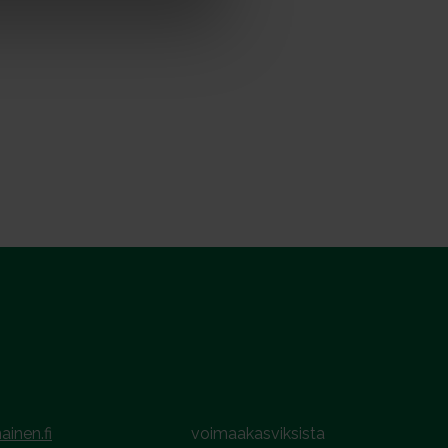
ainen.fi
voimaakasviksista