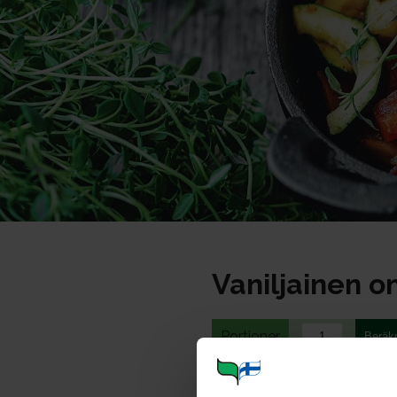
Vaniljainen 
Portioner
Taikina