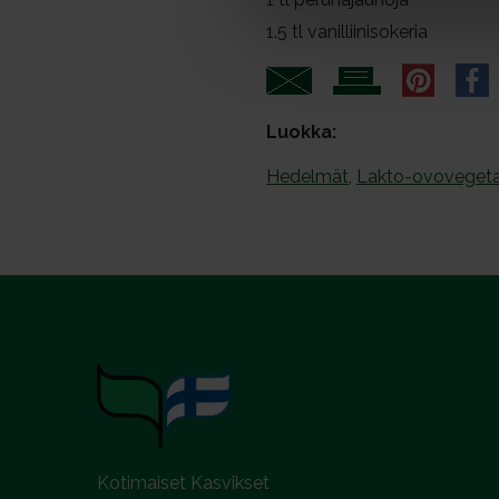
v
1.5
tl vanilliinisokeria
a
l
Luokka:
Hedelmät
,
Lakto-ovovegetaa
Kotimaiset Kasvikset