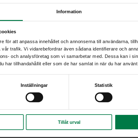
Sekoita pehmeä rasva ja kuivat aineet käsin mu
Information
valkuainen ja sekoita taikina tasaiseksi.
Levitä taikina jauhotetulla kädellä voideltuun, 
piirakkavuokaan, öohjalle ja reunoille . Voit kä
cookies
myös irtoreunaista tasapohjaista kakkuvuokaa.
e för att anpassa innehållet och annonserna till användarna, tillh
tarvitse kuoria. Halkaise omenat, poista siemen
vår trafik. Vi vidarebefordrar även sådana identifierare och anna
viipaleiksi.
nnons- och analysföretag som vi samarbetar med. Dessa kan i sin
Levitä omenaviipaleet piiraspohjalle kauniisti li
har tillhandahållit eller som de har samlat in när du har använt 
sokeria. Paista piirakkaa 225 asteen lämmössä u
noin 10 minuuttia. Sekoita kerman joukkoon muut
Jatka paistamista vielä 15 – 20 minuuttia.
Inställningar
Statistik
Ohje: Kotimaiset Kasvikset ry
Tillåt urval