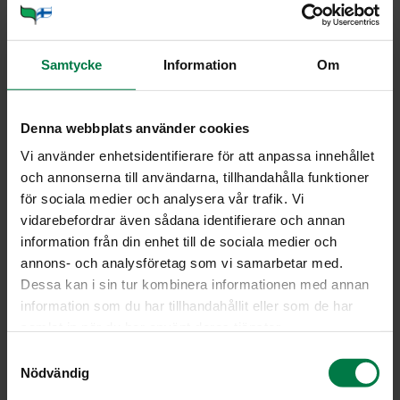
1
tlk kidneypapuja (à 400g)
tuoretta, hienonnettua basilikaa
Samtycke
Information
Om
Huuhtele kasvikset. Kuori ja paloittele porkkanat,
paloittele lehtiselleri ja kesäkurpitsa. Kuori ja hienonna
Denna webbplats använder cookies
sipulit. Lohko tomaatit.
Vi använder enhetsidentifierare för att anpassa innehållet
Kuumenna öljy kattilassa ja lisää tomaattisose, sipulit
och annonserna till användarna, tillhandahålla funktioner
ja porkkana. Kuullota muutaman minuutin ajan
för sociala medier och analysera vår trafik. Vi
sekoitellen.
vidarebefordrar även sådana identifierare och annan
Lisää lehtiselleri, kesäkurpitsa ja vesi. Keitä muutaman
information från din enhet till de sociala medier och
minuutin ajan.
annons- och analysföretag som vi samarbetar med.
Lisää tomaatit, kasvisliemikuutio ja pippuri. Hauduta 10
Dessa kan i sin tur kombinera informationen med annan
minuuttia.
information som du har tillhandahållit eller som de har
Lisää lopuksi valutetut pavut. Kuuemnna ja mausta
samlat in när du har använt deras tjänster.
basilikalla.
S
Nödvändig
a
Vinkki:
Voit tarjota keiton parmesaaniraasteen ja peston
m