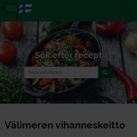
Sök efter recept
Vä­li­me­ren vi­han­nes­keit­to