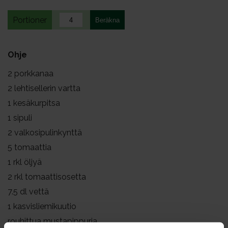
Portioner
Ohje
2
porkkanaa
2
lehtisellerin vartta
1
kesäkurpitsa
1
sipuli
2
valkosipulinkynttä
5
tomaattia
1
rkl öljyä
2
rkl tomaattisosetta
7.5
dl vettä
1
kasvisliemikuutio
rouhittua mustapippuria