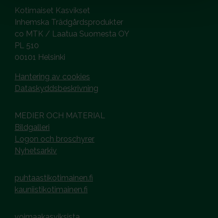
Kotimaiset Kasvikset
Inhemska Trädgårdsprodukter
co MTK / Laatua Suomesta OY
PL 510
00101 Helsinki
Hantering av cookies
Dataskyddsbeskrivning
MEDIER OCH MATERIAL
Bildgalleri
Logon och broschyrer
Nyhetsarkiv
puhtaastikotimainen.fi
kauniistikotimainen.fi
voimaakasviksista