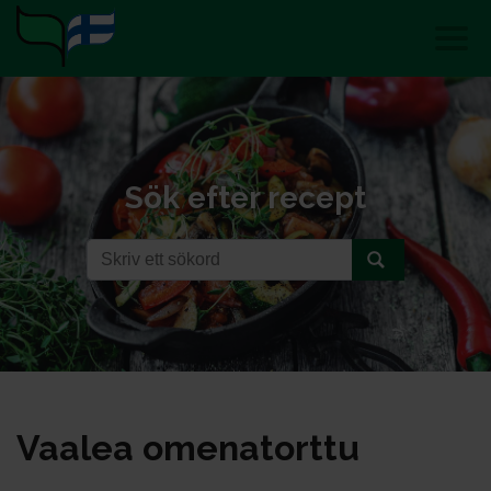
Sök efter recept
Vaa­lea ome­na­tort­tu