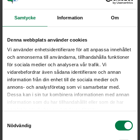
2
munaa
Samtycke
Information
Om
1.25
dl sokeria
1.75
dl vehnäjauhoja
1
tl kanelia
Denna webbplats använder cookies
50
g omenasosetta
Vi använder enhetsidentifierare för att anpassa innehållet
2
rkl rypsiöljyä
och annonserna till användarna, tillhandahålla funktioner
för sociala medier och analysera vår trafik. Vi
2
viipaloitua omenaa
vidarebefordrar även sådana identifierare och annan
information från din enhet till de sociala medier och
Vatkaa munat ja sokeri kuohkeaksi vaahdoksi. Lisää
annons- och analysföretag som vi samarbetar med.
kevyesti sekoittaen siivilöity vehnäjauho-kaneliseos,
Dessa kan i sin tur kombinera informationen med annan
omenasose ja öljy. Kaada taikina voideltuun ja
information som du har tillhandahållit eller som de har
jauhotettuun piirasvuokaan.
samlat in när du har använt deras tjänster.
Lado omenaviipaleet päälle ja paista 180-asteisessa
S
uunissa noin 10 minuuttia.
Nödvändig
a
Huom. Voit myös valmistaa tortut myös pieniin
m
annosvuokiin.