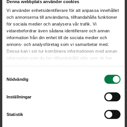
Denna webbplats använder cookies
Esikäsittele ja paloittele kasvikset.
Vi använder enhetsidentifierare för att anpassa innehållet
Yhdistä kaikki kasvikset ja lisää suola, ruokaöljy ja
och annonserna till användarna, tillhandahålla funktioner
mausteet. Sekoita hyvin.
för sociala medier och analysera vår trafik. Vi
Jaa ainekset alumiinifolion palasille ja kypsennä nyytit
vidarebefordrar även sådana identifierare och annan
grillissä tai uunissa.
information från din enhet till de sociala medier och
Tarjoa tuoreen leivän kanssa.
annons- och analysföretag som vi samarbetar med.
Dessa kan i sin tur kombinera informationen med annan
Ohje: Kotimaiset Kasvikset ry
information som du har tillhandahållit eller som de har
samlat in när du har använt deras tjänster.
S
Luokka:
Nödvändig
a
m
Lämpimät lisäkeruoat
,
Peruna, muut tärkkelyskasvit
,
t
Inställningar
Uuni- ja grilliruoat
,
Vegetaariset ohjeet
,
y
Vihanneshedelmät
c
k
Statistik
e