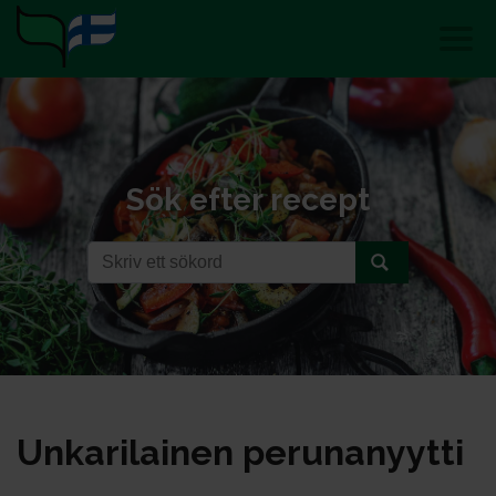
Sök efter recept
Un­ka­ri­lai­nen pe­ru­na­nyyt­ti