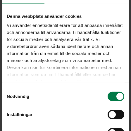
1
rkl kalakastiketta
1
rkl ruokosokeria
Denna webbplats använder cookies
0.5
dl tuoretta korianteria hienonnettuna
Vi använder enhetsidentifierare för att anpassa innehållet
och annonserna till användarna, tillhandahålla funktioner
för sociala medier och analysera vår trafik. Vi
Kuumenna öljy ja kypsennä siinä mausteet.
vidarebefordrar även sådana identifierare och annan
Lisää kasvikset sekä sienet ja paista noin 10 minuuttia
information från din enhet till de sociala medier och
koko ajan käännellen.
annons- och analysföretag som vi samarbetar med.
Mausta kalakastikkeella, sitruunamehulla ja sokerilla.
Dessa kan i sin tur kombinera informationen med annan
Kääntele korianteri joukkoon juuri ennen tarjoilua.
information som du har tillhandahållit eller som de har
Tarjoa lisäkkeenä riisiä tai munanuudeleita.
samlat in när du har använt deras tjänster.
S
Ohje: Kotimaiset Kasvikset ry
Nödvändig
a
m
t
Inställningar
Luokka:
y
c
Juurekset
,
Pata- ja vokkiruoat, risotot
,
Sienet
,
Sipulit
,