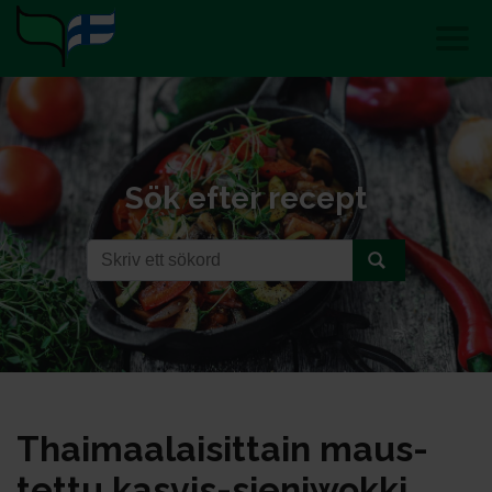
Sök efter recept
Thai­maa­lai­sit­tain maus­
tet­tu kas­vis-sie­ni­wok­ki