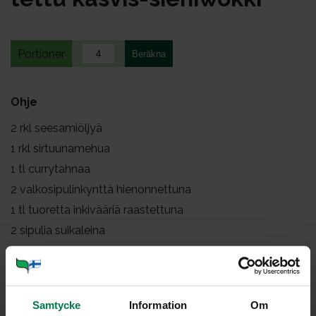
Portioner
Ohje
2
rkl seesamiöljyä
1
rkl sirtuunamehua
1
tl currytahnaa
2
valkosipulinkynttä hienonnettuna
1
tl tuoretta inkivääriä raastettuna
2
sipulia suikaleina
1
dl purjoa suikaleina
3
porkkanaa ohuina suikaleina
1
pieni juuriselleri ohuina suikaleina
Samtycke
Information
Om
150
g siitakesieniä viipaleina