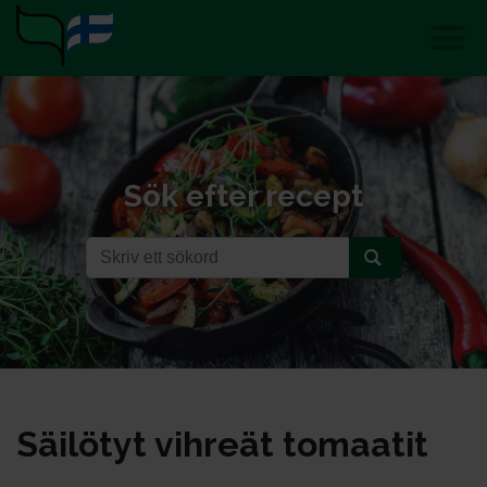
Sök efter recept
Säi­lö­tyt vih­reät to­maa­tit