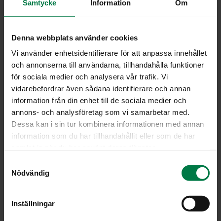
Samtycke
Information
Om
Poista tomaateista kannat ja pistele tomaattien kuoret
haarukalla.
Denna webbplats använder cookies
Kiehauta vesi, lisää suola ja keitä tomaatteja 10
minuuttia. Nosta tomaatit vedestä ja irrota kuoret.
Vi använder enhetsidentifierare för att anpassa innehållet
och annonserna till användarna, tillhandahålla funktioner
Kiehauta mausteliemen vesi, etikka, sokeri, neilikat,
för sociala medier och analysera vår trafik. Vi
kanelitanko ja sinapinsiemenet. Lisää tomaatit
vidarebefordrar även sådana identifierare och annan
mausteliemeen ja anna kiehua hiljalleen läpikuultaviksi.
information från din enhet till de sociala medier och
Varo, etteivät tomaatit kiehu rikki.
annons- och analysföretag som vi samarbetar med.
Nosta tomaatit puhtaisiin kuumiin lasitölkkeihin ja
Dessa kan i sin tur kombinera informationen med annan
kaada liemi päälle.
information som du har tillhandahållit eller som de har
Sulje tölkit ja säilytä kylmässä ja pimeässä.
samlat in när du har använt deras tjänster.
Tomaattisäilyke on valmista tarjottavaksi viikon
S
kuluttua
Nödvändig
a
m
Ohje: Kotimaiset Kasvikset ry.
t
Inställningar
y