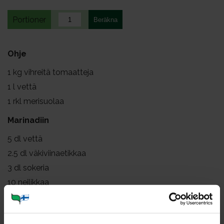
Portioner
Ohje
1
kg vihreitä tomaatteja
1
l vettä
1
rkl merisuolaa
Marinadiin
5
dl vettä
2.5
dl väkiviinaetikkaa
3
dl sokeria
10
neilikkaa
1
kanelitanko
0.5
rkl sinapinsiemeniä