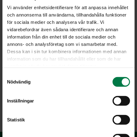
sekoittaen. Anna kiisselin vain pulpahtaa ja kaada
Vi använder enhetsidentifierare för att anpassa innehållet
kulhoon jäähtymään. Ripottele pinnalle hieman sokeria.
och annonserna till användarna, tillhandahålla funktioner
Tarjoa kiisseli haaleana kylmän maidon kanssa.
för sociala medier och analysera vår trafik. Vi
vidarebefordrar även sådana identifierare och annan
Vinkki:
information från din enhet till de sociala medier och
Voit lisätä haaleaan kiisseliin 1-2 viipaloitua banaania tai
annons- och analysföretag som vi samarbetar med.
2-3 dl viipaloituja tuoreita mansikoita.
Dessa kan i sin tur kombinera informationen med annan
Ohje: Kotimaiset Kasvikset ry
information som du har tillhandahållit eller som de har
samlat in när du har använt deras tjänster.
S
Nödvändig
a
Luokka:
m
Jälkiruoat, makeiset
,
Raparperi, parsa, yms
,
Välipalat,
t
Inställningar
pienet syötävät
,
Vegetaariset ohjeet
y
c
k
Statistik
e
s