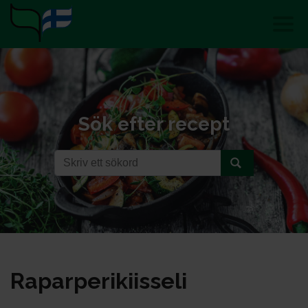
Sök efter recept
Ra­par­pe­ri­kiis­se­li