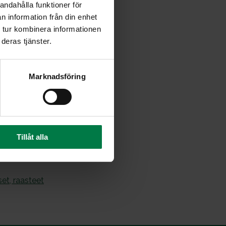
andahålla funktioner för
n information från din enhet
kastike erikseen salaatin
 tur kombinera informationen
deras tjänster.
Marknadsföring
Tillåt alla
set, raasteet