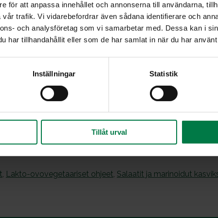
e för att anpassa innehållet och annonserna till användarna, tillh
Sekoita salaattiainekset varovasti keskenään.
vår trafik. Vi vidarebefordrar även sådana identifierare och anna
najuurta
Mausta kermaviili piparjuuriraasteella ja tarjoa 
nnons- och analysföretag som vi samarbetar med. Dessa kan i sin
seurana.
har tillhandahållit eller som de har samlat in när du har använt 
Ohje: Kotimaiset Kasvikset ry.
Inställningar
Statistik
Tillåt urval
t
,
Lakto-ovovegetaariset ohjeet
,
Salaatit ja marinoidut kasvik