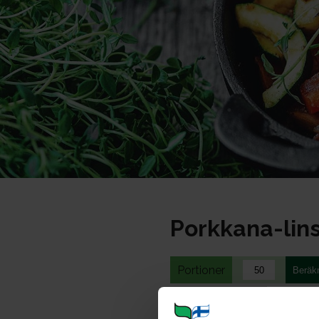
Porkkana-lins
Portioner
Ohje