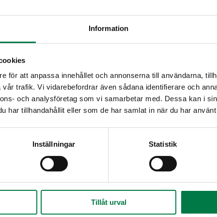
Kuumenna öljy kattilassa, lisää kasvikset ja maust
Lisää vesi, mehu ja kasvisliemijauhe. Lisää kylm
Information
), tuore
linssit ja kypsennä noin 20 minuuttia.
, tuore
Mausta keitto appelsiinimehulla ja suolalla.
cookies
Ripottele valmiin keiton pinnalle persiljaa.
e för att anpassa innehållet och annonserna till användarna, tillh
vår trafik. Vi vidarebefordrar även sådana identifierare och anna
Horiatikisattumat:
nnons- och analysföretag som vi samarbetar med. Dessa kan i sin
Lohko tomaatit.
har tillhandahållit eller som de har samlat in när du har använt 
Huuhtele fetajuusto kylmällä vedellä ja valuta. Se
oliivit.
Tarjoa lisäkkeenä keittoannoksen päällä tai eriks
Inställningar
Statistik
ore
Tillåt urval