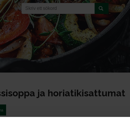
sisoppa ja horiatikisattumat