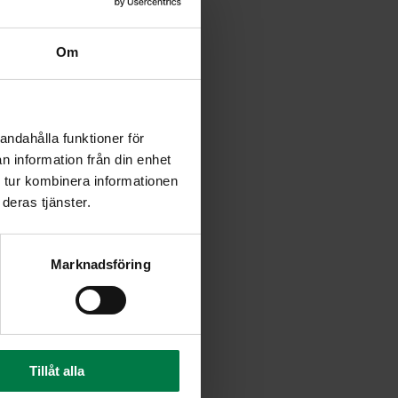
eet. Kuullota kasviksia hetki.
ässä vedessä huuhdellut
Om
andahålla funktioner för
n information från din enhet
 tur kombinera informationen
deras tjänster.
koita tomaatit, juusto ja
een.
Marknadsföring
Tillåt alla