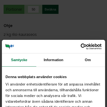
Portioner
Ohje
2
kg riisi-kauraseos
4
kg vesi
0.05
kg suola
0.5
kg rusina
Samtycke
Information
Om
1
kg paprika, kuutio
Mittaa riisi, vesi ja suola GN-vuokaan. Kypsennä hetki.
Denna webbplats använder cookies
Vi använder enhetsidentifierare för att anpassa innehållet
Lisää rusinat ja paprikat kypsennyksen puolivälissä.
och annonserna till användarna, tillhandahålla funktioner
Vinkki: Tarjoa esimerkiksi Nuppukaalicurryn lisäkkeenä.
för sociala medier och analysera vår trafik. Vi
vidarebefordrar även sådana identifierare och annan