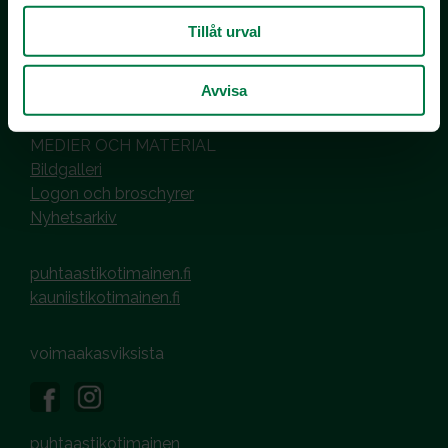
PL 510
00101 Helsinki
Tillåt urval
Hantering av cookies
Dataskyddsbeskrivning
Avvisa
MEDIER OCH MATERIAL
Bildgalleri
Logon och broschyrer
Nyhetsarkiv
puhtaastikotimainen.fi
kauniistikotimainen.fi
voimaakasviksista
puhtaastikotimainen