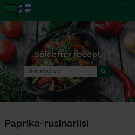
Sök efter recept
Pap­ri­ka-ru­si­na­rii­si