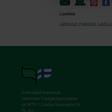
a
l
Luokka:
Jälkiruoat, makeiset
,
Lakto-o
Kotimaiset Kasvikset
Inhemska Trädgårdsprodukter
co MTK / Laatua Suomesta OY
PL 510