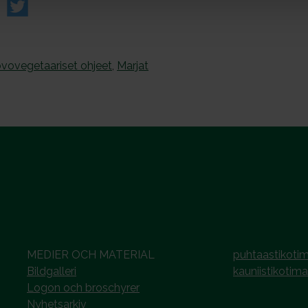
vovegetaariset ohjeet
,
Marjat
MEDIER OCH MATERIAL
puhtaastikotim
Bildgalleri
kauniistikotima
Logon och broschyrer
Nyhetsarkiv