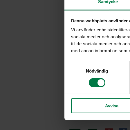
Samtycke
2
dl vettä
2
dl sokeria
Denna webbplats använder 
0.5
l mustaherukoita
Vi använder enhetsidentifierar
0.5
l vadelmia
sociala medier och analysera 
till de sociala medier och a
2
rkl (marjalikööriä)
med annan information som du 
2
valkuaista
S
Nödvändig
a
m
t
y
c
Avvisa
k
e
s
v