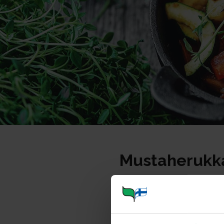
Mustaherukk
Portioner
Ohje