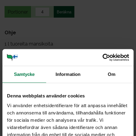
Portioner
Ohje
1
l tuoreita mansikoita
2
rkl limetti- tai sitruunamehua
2
rkl hienoa sokeria
muutama suikale sitruunan tai limetin kuorta
Samtycke
Information
Om
Lohko mansikat. Sekoita mehu, sokeri ja kuoret
keskenään. Kaada seos mansikoiden päälle.
Denna webbplats använder cookies
Anna maustua tunnin verran.
Vi använder enhetsidentifierare för att anpassa innehållet
Tarjoa kermavaahdon tai jäätelön kera.
och annonserna till användarna, tillhandahålla funktioner
för sociala medier och analysera vår trafik. Vi
Ohje: Kotimaiset Kasvikset ry
vidarebefordrar även sådana identifierare och annan
information från din enhet till de sociala medier och