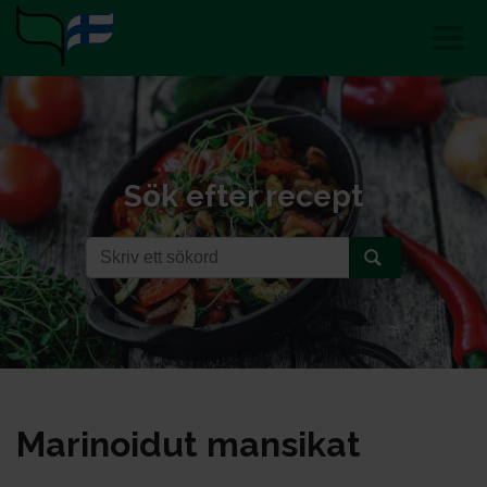
Sök efter recept
Ma­ri­noi­dut man­si­kat