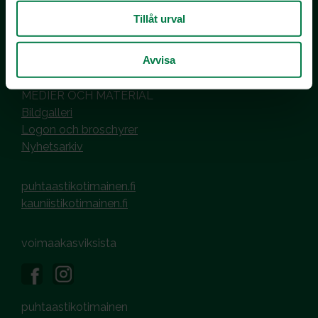
00101 Helsinki
Tillåt urval
Hantering av cookies
Dataskyddsbeskrivning
Avvisa
MEDIER OCH MATERIAL
Bildgalleri
Logon och broschyrer
Nyhetsarkiv
puhtaastikotimainen.fi
kauniistikotimainen.fi
voimaakasviksista
puhtaastikotimainen