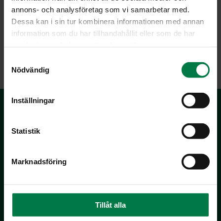
annons- och analysföretag som vi samarbetar med.
Dessa kan i sin tur kombinera informationen med annan
Luokka:
information som du har tillhandahållit eller som de har
samlat in när du har använt deras tjänster.
Jälkiruoat, makeiset
,
Marjat
,
Vegetaariset ohjeet
S
Nödvändig
a
m
t
Inställningar
y
c
k
Statistik
e
s
Marknadsföring
v
a
Kotimaiset Kasvikset
l
Inhemska Trädgårdsprodukter
co MTK / Laatua Suomesta OY
Tillåt alla
PL 510