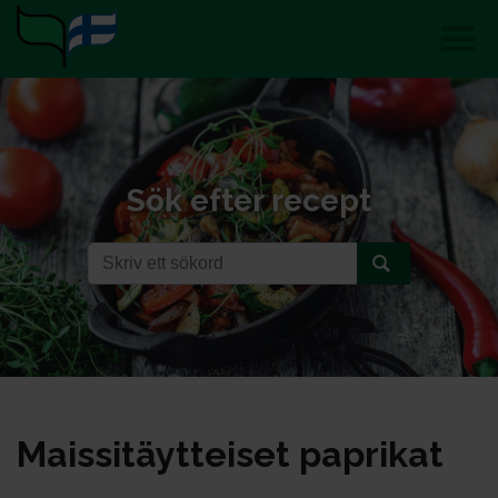
Sök efter recept
Mais­si­täyt­tei­set pap­ri­kat