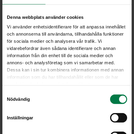
Asettele paprikat voideltuun uunivuokaan. Jos ne eivät
pysy pystyssä, leikkaa ohut siivu paprikoiden pohjasta
pois.
Denna webbplats använder cookies
Sekoita täytteen aineet keskenään, ananasmurska
Vi använder enhetsidentifierare för att anpassa innehållet
liemineen. Jätä hiukan juustoraastetta paprikoiden
och annonserna till användarna, tillhandahålla funktioner
päälle ripoteltavaksi. Tarkista täytteen maku ja lisää
för sociala medier och analysera vår trafik. Vi
yrttejä tarvittaessa.
vidarebefordrar även sådana identifierare och annan
Täytä paprikat seoksella ja ripottele pinnalle
information från din enhet till de sociala medier och
juustoraastetta. Kypsennä paprikoita 200-asteisessa
annons- och analysföretag som vi samarbetar med.
uunissa noin 30 minuuttia. Koristele valmiit paprikat
Dessa kan i sin tur kombinera informationen med annan
basillikanlehdillä.
information som du har tillhandahållit eller som de har
samlat in när du har använt deras tjänster.
Ohje: Kotimaiset Kasvikset ry
S
Nödvändig
a
m
Luokka:
t
Inställningar
y
Lakto-ovovegetaariset ohjeet
,
Lämpimät lisäkeruoat
,
c
Uuni- ja grilliruoat
,
Välipalat, pienet syötävät
,