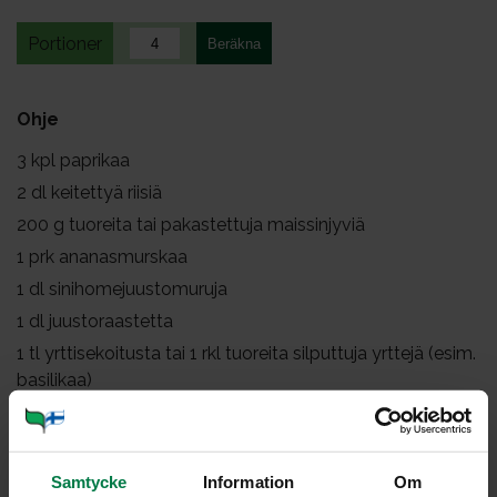
Portioner
Ohje
3
kpl paprikaa
2
dl keitettyä riisiä
200
g tuoreita tai pakastettuja maissinjyviä
1
prk ananasmurskaa
1
dl sinihomejuustomuruja
1
dl juustoraastetta
1
tl yrttisekoitusta tai 1 rkl tuoreita silputtuja yrttejä (esim.
basilikaa)
Halkaise paprikat pitkittäin, poista siemenet ja
valkoiset osat.
Samtycke
Information
Om