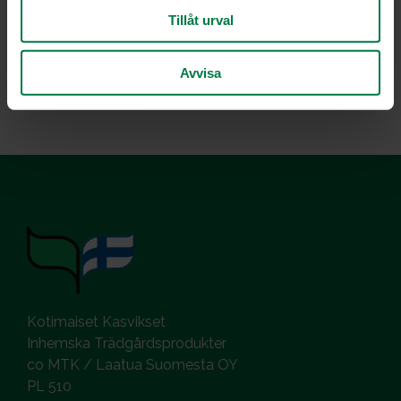
Luokka:
Tillåt urval
Juurekset
,
Lakto-ovovegetaariset ohjeet
,
Välipalat,
Avvisa
pienet syötävät
,
Yrtit, idut ja versot, pinaatti
Kotimaiset Kasvikset
Inhemska Trädgårdsprodukter
co MTK / Laatua Suomesta OY
PL 510