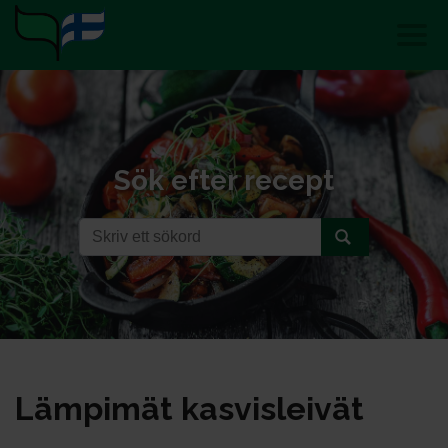
Sök efter recept
Läm­pi­mät kas­vis­lei­vät