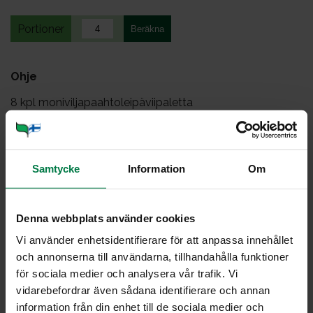
Portioner
Ohje
8
kpl moniviljapaahtoleipäviipaletta
250
g pakastekasvissuikaleita
1
ruukku(a) basilikaa
1
rkl tomaattipyreetä
Samtycke
Information
Om
1
tl sokeria
0.5
tl suolaa
Denna webbplats använder cookies
0.5
tl mustapippurirouhetta
Vi använder enhetsidentifierare för att anpassa innehållet
2
dl kevytjuustoraastetta
och annonserna till användarna, tillhandahålla funktioner
1
kpl muna
för sociala medier och analysera vår trafik. Vi
vidarebefordrar även sådana identifierare och annan
Säädä uuni 200 asteeseen.
information från din enhet till de sociala medier och