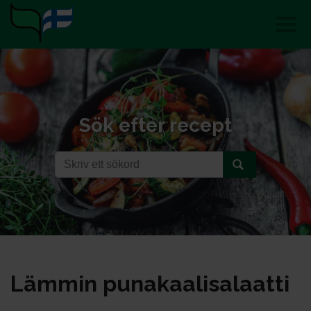
Sök efter recept
Läm­min pu­na­kaa­li­sa­laat­ti