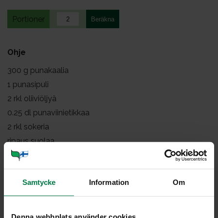
Portioner
Ohje
300
g punakaalia
1
punasipuli
2
rkl oliiviöljyä
0.25
dl punaviinietikkaa
2
rkl sokeria
ripaus suolaa
3
kokonaista mausteneilikkaa
1
dl punaviiniä tai vettä
Samtycke
Information
Om
hiven cayennepippuria
Leikkaa kaali ja sipuli suikaleiksi. Kuullota sipulit ja kaali
Denna webbplats använder cookies