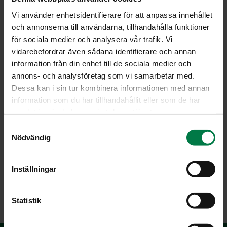
öljyssä. Lisää etikka.
Vi använder enhetsidentifierare för att anpassa innehållet
Lisää mausteet ja neste. Hauduta kypsäksi. Tarjoa
och annonserna till användarna, tillhandahålla funktioner
kuuman makkaran lisäkkeenä tai kasvislautasen
för sociala medier och analysera vår trafik. Vi
lämpimänä ruokana esim. papujen kanssa. Lämmin
vidarebefordrar även sådana identifierare och annan
punakaalisalaatti on maukas lisäke porsaankyljyksille ja
information från din enhet till de sociala medier och
muille sianliharuoille sekä joulukinkulle. Kokeile myös
annons- och analysföretag som vi samarbetar med.
erilaisten lammas- ja riistaruokien täydentäjänä.
Dessa kan i sin tur kombinera informationen med annan
information som du har tillhandahållit eller som de har
Ohje: Kotimaiset Kasvikset ry
samlat in när du har använt deras tjänster.
S
Nödvändig
a
Luokka:
m
t
Kaalit
,
Lämpimät lisäkeruoat
,
Salaatit ja marinoidut
Inställningar
y
kasvikset, raasteet
,
Vegetaariset ohjeet
c
k
Statistik
e
s