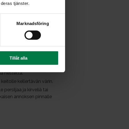
deras tjänster.
Marknadsföring
herkkukurkut ja tuore kurkku.
n pohjalla. Lisää
pippurilla.
Tillåt alla
u siitä, kuinka paljon
a lisää suikaloitu
ää nestettä.
eitolle kellertävän värin.
 persiljaa ja kirveliä tai
okaisen annoksen pinnalle