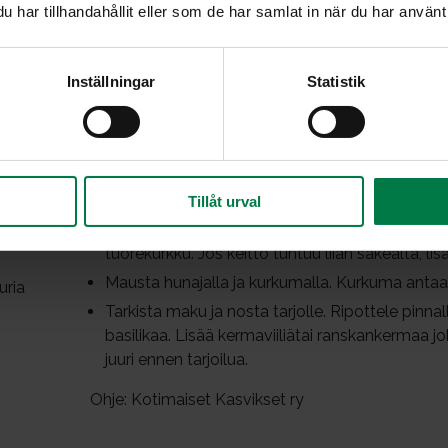
har tillhandahållit eller som de har samlat in när du har använt 
Inställningar
Statistik
Hienonna sipuli ja valkosipulinkynnet. Suikaloi 
Kuullota kuumassa öljyssä sipulisilppuja kattila
herkkukurkut ja kääntele pari minuuttia. Mausta 
Tillåt urval
Kaada kattilaan kasvisliemi. Liemen määrä riippu
kurkuista irtoaa nestettä. Kuumenna kiehuvaksi j
tuorekurkku. Jos keitto tuntuu liian sakealta, lis
Mausta hunajalla ja kurkumalla. Kurkuma antaa k
uria
Tarkista maku ja nosta tarjolle. Ripottele pinnalle
basilikaa. Lisää kermaviiliätai ranskankermaa j
juuri ennen tarjoilua.
Ohje: Kotimaiset Kasvikset ry