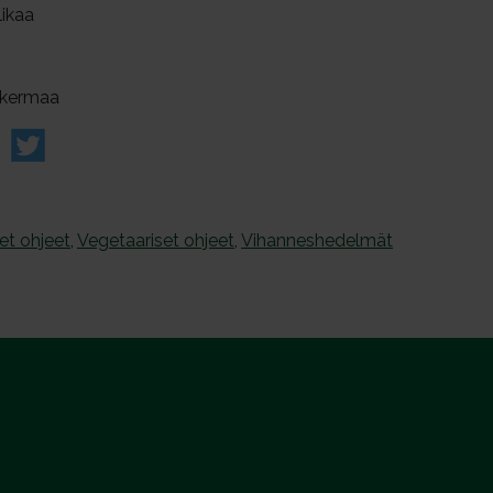
likaa
ankermaa
et ohjeet
,
Vegetaariset ohjeet
,
Vihanneshedelmät