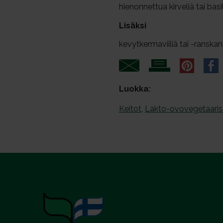
hienonnettua kirveliä tai basi
Lisäksi
kevytkermaviiliä tai -ransk
Luokka:
Keitot
,
Lakto-ovovegetaaris