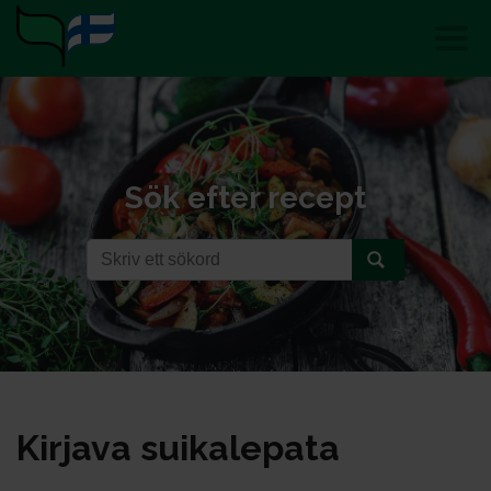
Sök efter recept
Kir­ja­va sui­ka­le­pa­ta