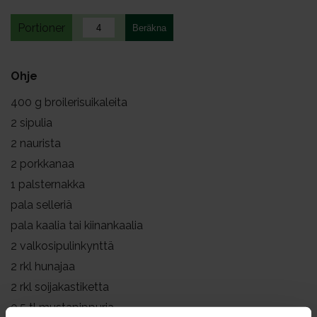
Portioner
Ohje
400
g broilerisuikaleita
2
sipulia
2
naurista
2
porkkanaa
1
palsternakka
pala selleriä
pala kaalia tai kiinankaalia
2
valkosipulinkynttä
2
rkl hunajaa
2
rkl soijakastiketta
0.5
tl mustapippuria