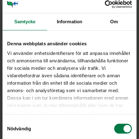
suolaa
4
dl vettä
Samtycke
Information
Om
2
rkl ohra- tai maissitärkkelysjauhoa
Leikkaa sipulit ensin kahteen osaan ja siitä edelleen
Denna webbplats använder cookies
ohuiksi viipaleiksi. Leikkaa
Vi använder enhetsidentifierare för att anpassa innehållet
juurekset ja kaali mahdollisimman ohuiksi suikaleiksi.
och annonserna till användarna, tillhandahålla funktioner
Paista broilerisuikaleet kahdessa erässä padassa tai
för sociala medier och analysera vår trafik. Vi
pannulla.
vidarebefordrar även sådana identifierare och annan
Kuullota kasvissuikaleet samaan tapaan ja yhdistä
information från din enhet till de sociala medier och
liha- ja kasvissuikaleet pataan. Hienonna ja lisää
annons- och analysföretag som vi samarbetar med.
joukkoon valkosipulinkynnet. Mausta seos.
Dessa kan i sin tur kombinera informationen med annan
information som du har tillhandahållit eller som de har
Sekoita kylmään veteen tärkkelysjauhot ja kaada seos
samlat in när du har använt deras tjänster.
ruokaan koko ajan sekoittaen. Anna kiehua miedolla
lämmöllä 5 – 10 minuuttia.
S
Nödvändig
a
Tarkista maku ja lisää tarvittaessa mausteita ja vettä.
m
Tarjoa ruoan kanssa halutessasi keitettyä perunaa.