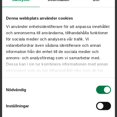
10
valkosipulinkynttä
4
hunajaa
Denna webbplats använder cookies
Raasta kurpitsat karkeaksi raasteeksi, hienonna sipulit
Vi använder enhetsidentifierare för att anpassa innehållet
ja tilli, sekoita ja siirrä purkkiin.
och annonserna till användarna, tillhandahålla funktioner
Keitä mausteliemi, sekoita siihen hunaja ja kaada
för sociala medier och analysera vår trafik. Vi
vihannesten päälle. Anna maustua muutama päivä
vidarebefordrar även sådana identifierare och annan
jääkaapissa. Hyvää liha- ja kalaruokien lisäkkeenä.
information från din enhet till de sociala medier och
Säilytys viileässä.
annons- och analysföretag som vi samarbetar med.
Dessa kan i sin tur kombinera informationen med annan
Huom.
Ohjeessa on aika paljon valkosipulia, joten voit
information som du har tillhandahållit eller som de har
hyvin makusi mukaan vähentää sen määrää tai jättää
samlat in när du har använt deras tjänster.
pois.
S
Ohje: Kotimaiset Kasvikset ry
Nödvändig
a
m
t
Inställningar
y
Luokka:
c