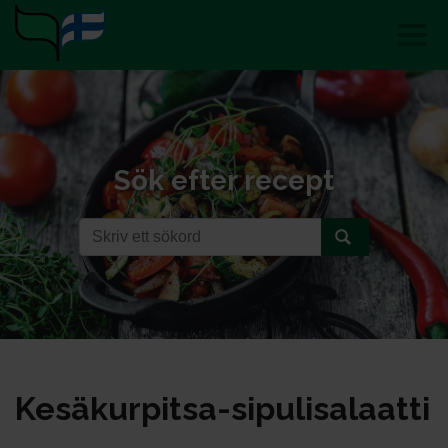
Sök efter recept
Ke­sä­kur­pit­sa-si­pu­li­sa­laat­ti