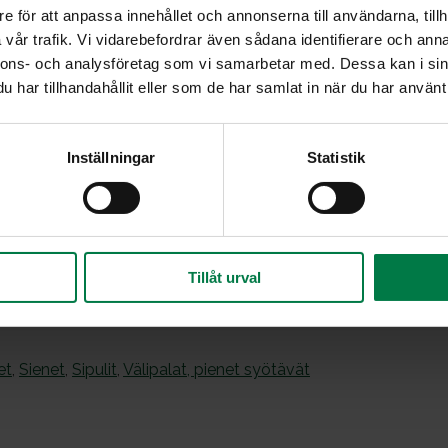
e för att anpassa innehållet och annonserna till användarna, tillh
Leikkaa sipulit ja peruna pieniksi kuutioiksi, revi
vår trafik. Vi vidarebefordrar även sådana identifierare och anna
kevyesti pannulla. Mausta seos.
nnons- och analysföretag som vi samarbetar med. Dessa kan i sin
Sekoita kananmuna ja kivennäisvesi ja kaada se
har tillhandahållit eller som de har samlat in när du har använt 
Kypsennä miedolla lämmöllä kypsäksi.
Ohje: Kotimaiset Kasvikset ry
Inställningar
Statistik
Tillåt urval
et
,
Sienet
,
Sipulit
,
Välipalat, pienet syötävät