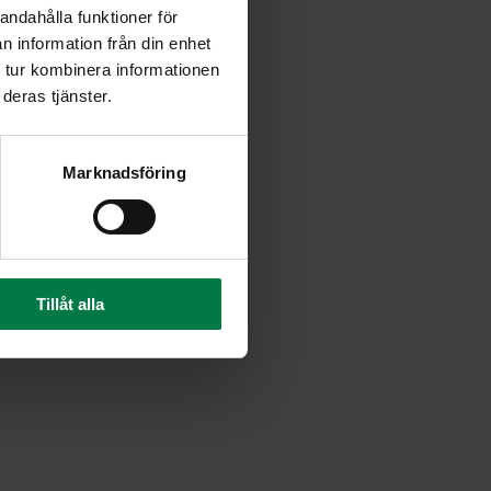
andahålla funktioner för
 sienet ja paista aineksia
n information från din enhet
 tur kombinera informationen
os kasvisten päälle.
deras tjänster.
Marknadsföring
Tillåt alla