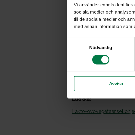
Vi använder enhetsidentifierar
2
munaa
sociala medier och analysera 
till de sociala medier och a
0.5
dl kivennäisvettä
med annan information som du 
1
sipuli
1
valkosipulinkynsi
S
50
g siitakesieniä
Nödvändig
a
1
peruna
m
t
suolaa
y
pippuria
c
Avvisa
k
e
s
Luokka:
v
Lakto-ovovegetaariset ohje
a
l