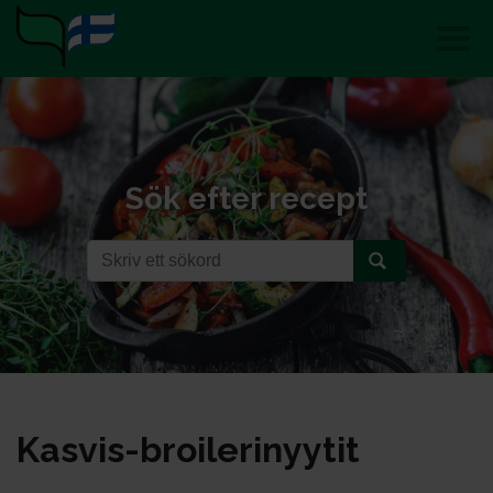
Sök efter recept
Kas­vis-broi­le­ri­nyy­tit