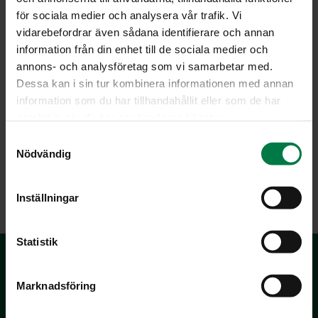
för sociala medier och analysera vår trafik. Vi
uuniperunoiden ja ruohosipulilla maustetun
vidarebefordrar även sådana identifierare och annan
kermaviilikastikkeen kera.
information från din enhet till de sociala medier och
Ohje: Kotimaiset Kasvikset ry
annons- och analysföretag som vi samarbetar med.
Dessa kan i sin tur kombinera informationen med annan
information som du har tillhandahållit eller som de har
samlat in när du har använt deras tjänster.
Luokka:
S
Nödvändig
Broileri ja kalkkuna
,
Juurekset
,
Uuni- ja grilliruoat
,
a
Vihanneshedelmät
m
t
Inställningar
y
c
k
Statistik
e
s
Marknadsföring
v
a