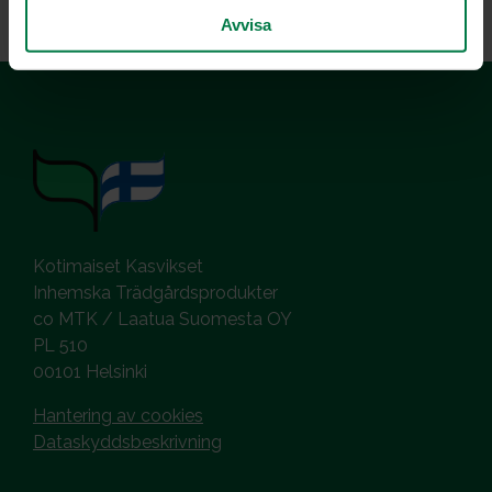
Avvisa
Kotimaiset Kasvikset
Inhemska Trädgårdsprodukter
co MTK / Laatua Suomesta OY
PL 510
00101 Helsinki
Hantering av cookies
Dataskyddsbeskrivning