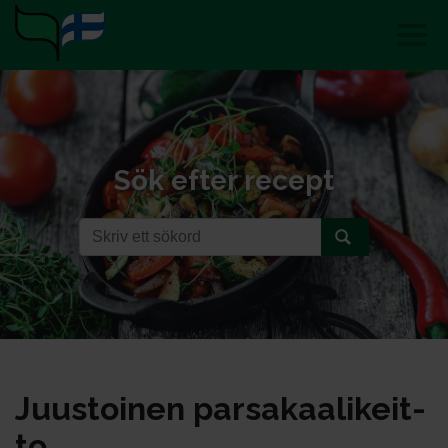
Sök efter recept
Juus­toi­nen par­sa­kaa­li­keit­
to