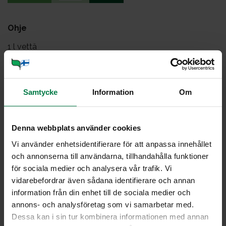
Ohje
1
l vettä
1
kasvisliemikuutio tai kasvisfondia
4
perunaa
1
sipuli
Samtycke
Information
Om
3
parsakaalia
1
punainen paprika
Denna webbplats använder cookies
1
keltainen paprika
Vi använder enhetsidentifierare för att anpassa innehållet
1
valkosipulin kynttä
och annonserna till användarna, tillhandahålla funktioner
100
g (viherpippuri)sulatejuustoa
för sociala medier och analysera vår trafik. Vi
1
dl (kuivattuja suppilovahveroita)
vidarebefordrar även sådana identifierare och annan
information från din enhet till de sociala medier och
lehtipersiljaa
annons- och analysföretag som vi samarbetar med.
Dessa kan i sin tur kombinera informationen med annan
Kuori ja kuutioi perunat ja sipuli. Leikkaa parsakaali