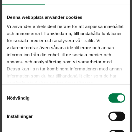
0.5
tl sinapinsiemeniä
sitruuna- tai limettimehua
Denna webbplats använder cookies
tuoretta, hienonnettua korianteria tai persiljaa
Vi använder enhetsidentifierare för att anpassa innehållet
och annonserna till användarna, tillhandahålla funktioner
Kuori ja kuutioi kurkku. Kuori ja hienonna sipuli ja
för sociala medier och analysera vår trafik. Vi
kuullota öljyssä. Lisää juustokumina, kurkuma,
vidarebefordrar även sådana identifierare och annan
cayennenpippuri ja mustapippuri. Kuumenna edelleen
information från din enhet till de sociala medier och
pari minuuttia.
annons- och analysföretag som vi samarbetar med.
Lisää kurkkukuutiot, vesi ja kookosmaito. Mausta
Dessa kan i sin tur kombinera informationen med annan
suolalla. Anna hautua viitisen minuuttia. Lisää maito ja
information som du har tillhandahållit eller som de har
sinapinsiemenet. Mausta keitto sitruunamehulla ja
samlat in när du har använt deras tjänster.
ripottele pinnalle korianteria tai persiljaa.
S
Nödvändig
a
Ohje: Kotimaiset kasvikset ry
m
t
Inställningar
y
c
Luokka: