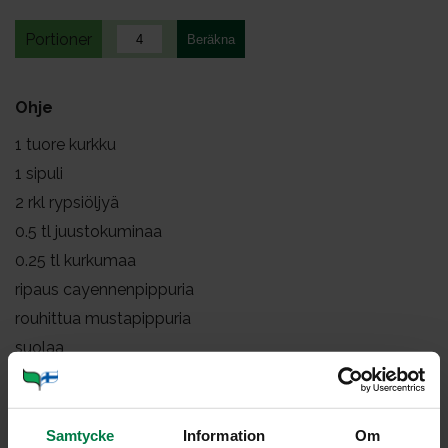
Portioner
Ohje
1
tuore kurkku
1
sipuli
2
rkl rypsiöljyä
0.5
tl juustokuminaa
0.25
tl kurkumaa
ripaus cayennenpippuria
rouhittua mustapippuria
suolaa
1
dl vettä
1
dl kookosmaitoa
2
dl maitoa
Samtycke
Information
Om