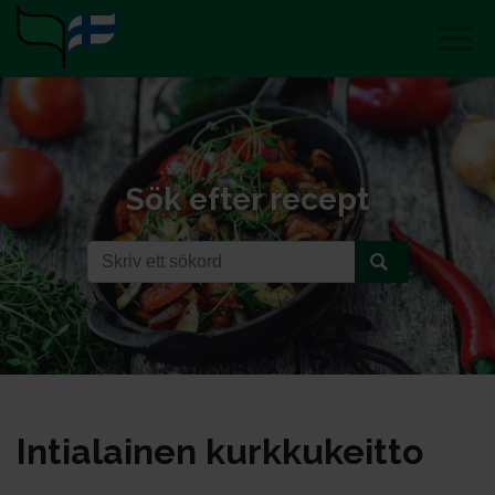
Sök efter recept
In­tia­lai­nen kurk­ku­keit­to