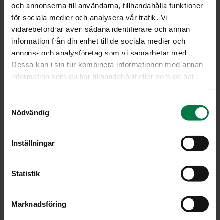
och annonserna till användarna, tillhandahålla funktioner
2
tl öljyä
för sociala medier och analysera vår trafik. Vi
1
dl makeaa chilikastiketta
vidarebefordrar även sådana identifierare och annan
3
rkl soijakastiketta
information från din enhet till de sociala medier och
annons- och analysföretag som vi samarbetar med.
Pese ja kuori kasvikset ja leikkaa tikkumaisiksi
Dessa kan i sin tur kombinera informationen med annan
suikaleiksi.
information som du har tillhandahållit eller som de har
samlat in när du har använt deras tjänster.
Esikeitä papuja noin 5 minuuttia. Kuumenna öljy ja lisää
kasvikset pienissä erissä kypsymisjärjestyksessä,
S
Nödvändig
lopuksi esikeitetyt ja pilkotut pavut. Älä kypsennä liian
a
kauan – vokkiruoassa kasvikset saavat jäädä
m
napakoiksi.
t
Inställningar
y
Kun kaikki kasvikset ovat pannulla, sekoita joukkoon
c
chili- ja soijakastikkeet. Kuumenna vielä puolisen
k
Statistik
minuuttia. Tarkista maku.
e
Tarjoa kasvisvokki sellaisenaan tai keitetyn riisin
s
kanssa.
Marknadsföring
v