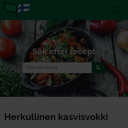
Sök efter recept
Her­kul­li­nen kas­vis­vok­ki