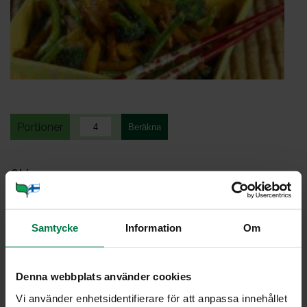
Portioner
Ohje
300
g vihreää papua
3
porkkanaa
Samtycke
Information
Om
2
sipulia
2
keltaista paprikaa
Denna webbplats använder cookies
500
g parsakaalia
Vi använder enhetsidentifierare för att anpassa innehållet
150
g herkkusientä